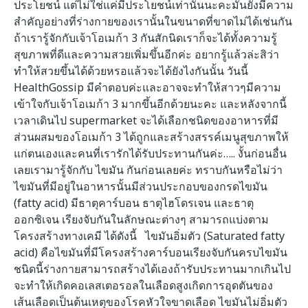
ประโยชน์ แต่ไม่ใช่แค่มีประโยชน์เท่านั้นนะคะมันยังมีความ
สำคัญอย่างที่ร่างกายของเรานั้นในขนาดที่ขาดไม่ได้เช่นกัน
ถ้าเรารู้จักกับเจ้าโอเมก้า 3 กันสักนิดเราก็จะได้ทั้งความรู้
สุขภาพที่ดีและความสวยเพิ่มขึ้นอีกค่ะ อยากรู้แล้วล่ะสิว่า
ทำให้สวยขึ้นได้ด้วยหรอแล้วจะได้ยังไงกันนั้น วันนี้
HealthGossip มีคำตอบค่ะและอาจจะทำให้สาวๆมีความ
เข้าใจกับเจ้าโอเมก้า 3 มากขึ้นอีกด้วยนะคะ และหลังจากนี้
เวลาเดินไป supermarket จะได้เลือกชนิดของอาหารที่มี
ส่วนผสมของโอเมก้า 3 ได้ถูกและสร้างสรรค์เมนูสุขภาพให้
แก่ตนเองและคนที่เรารักได้รับประทานกันค่ะ….. งั้นก่อนอื่น
เลยเรามารู้จักกับ ไขมัน กันก่อนเลยค่ะ ทราบกันหรือไม่ว่า
ไขมันที่มีอยู่ในอาหารนั้นมีส่วนประกอบของกรดไขมัน
(fatty acid) มีธาตุคาร์บอน ธาตุไฮโดรเจน และธาตุ
ออกซิเจน เรียงจับกันในลักษณะต่างๆ สามารถแบ่งตาม
โครงสร้างทางเคมี ได้ดังนี้ ไขมันอิ่มตัว (Saturated fatty
acid) คือไขมันที่มีโครงสร้างคาร์บอนเรียงจับกันครบไขมัน
ชนิดนี้ร่างกายสามารถสร้างได้เองถ้ารับประทานมากเกินไป
จะทำให้เกิดคอเลสเตอรอลในเลือดสูงเกิดการอุดตันของ
เส้นเลือดเป็นต้นเหตุของโรคหัวใจขาดเลือด ไขมันไม่อิ่มตัว