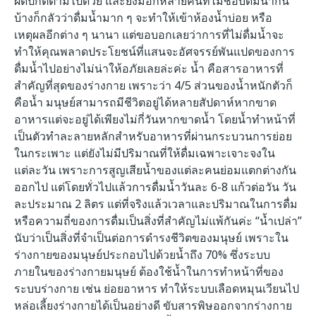
ผิดปกติตามไปด้วย และยังมีอีกหลายคนที่ไม่ชอบดื่มน้ำกัน
บ้างก็กลัวว่าดื่มน้ำมาก ๆ จะทำให้เข้าห้องน้ำบ่อย หรือ
เหตุผลอีกต่าง ๆ นานา แต่ขอบอกเลยว่าการที่ไม่ดื่มน้ำจะ
ทำให้คุณพลาดประโยชน์ที่แสนจะอัศจรรย์พันแปดของการ
ดื่มน้ำไปอย่างไม่น่าให้อภัยเลยล่ะค่ะ น้ำ คือสารอาหารที่
สำคัญที่สุดของร่างกาย เพราะว่า 4/5 ส่วนของน้ำหนักตัวก็
คือน้ำ มนุษย์สามารถมีชีวิตอยู่ได้หลายสัปดาห์หากขาด
อาหารแต่จะอยู่ได้เพียงไม่กี่วันหากขาดน้ำ โดยน้ำทำหน้าที่
เป็นตัวทำละลายหลักสำหรับอาหารที่ผ่านกระบวนการย่อย
ในกระเพาะ แต่ยังไม่มีปริมาณที่ให้ดื่มเฉพาะเจาะจงใน
แต่ละวัน เพราะการสูญเสียน้ำของแต่ละคนย่อมแตกต่างกัน
ออกไป แต่โดยทั่วไปแล้วการดื่มน้ำวันละ 6-8 แก้วต่อวัน วัน
ละประมาณ 2 ลิตร แต่ที่จริงแล้วเวลาและปริมาณในการดื่ม
หรือความถี่ของการดื่มเป็นสิ่งที่สำคัญไม่แพ้กันค่ะ “น้ำเปล่า”
นับว่าเป็นสิ่งที่จำเป็นต่อการดำรงชีวิตของมนุษย์ เพราะใน
ร่างกายของมนุษย์ประกอบไปด้วยน้ำถึง 70% ซึ่งระบบ
ภายในของร่างกายมนุษย์ ต้องใช้น้ำในการทำหน้าที่ของ
ระบบร่างกาย เช่น ย่อยอาหาร ทำให้ระบบเลือดหมุนเวียนไป
หล่อเลี้ยงร่างกายได้เป็นอย่างดี ขับสารพิษออกจากร่างกาย