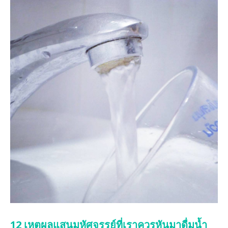
12 เหตุผลแสนมหัศจรรย์ที่เราควรหันมาดื่มน้ำ