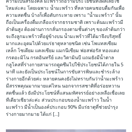
ความเป็นสิริมงคล มะพร้าวถือว่ามีประโยชน์ทั้งผลเลยใช่
ไหมล่ะคะ โดยเฉพาะ น้ำมะพร้าว ที่หลายคนชอบดื่มกันเพื่อ
ความสดชื่น บ้างก็เพื่อดับกระหาย เพราะ “น้ำมะพร้าว” นั้น
ถือเป็นเครื่องดื่มเกลือแร่จากธรรมชาติ เพราะต้นมะพร้าวมี
ลำต้นสูง ต้องผ่านการกลั่นกรองตามชั้นต่างๆ ของลำต้นกว่า
จะถึงลูกมะพร้าวที่อยู่ข้างบน น้ำมะพร้าวที่ได้มาจึงบริสุทธิ์
มากและอุดมไปด้วยแร่ธาตุหลายชนิด เช่น โพแทสเซียม
เหล็ก โซเดียม แคลเซียม แมกนีเซียม ฟอสฟอรัส ทองแดง
กรดอะมิโน กรดอินทรีย์ และวิตามินบี แถมยังมีน้ำตาล
กลูโคสที่ร่างกายสามารถดูดซึมไปใช้ประโยชน์ได้ภายใน 5
นาที และยังเป็นประโยชน์ในการขับสารพิษและชำระล้าง
ร่างกายอีกด้วยค่ะ หลายคนคงยังไม่ทราบกันว่าน้ำมะพร้าว
มีสรรพคุณมากมายแค่ไหน นอกจากรสชาติที่อร่อยหวาน
สดชื่นแล้ว ยังมีประโยชน์ที่แสนมหัศจรรย์อย่างเหลือเชื่อเลย
ทีเดียวเชียวล่ะค่ะ ส่วนประกอบของน้ำมะพร้าว ในน้ำ
มะพร้าว มีน้ำเป็นองค์ประกอบ 90% มีแร่ธาตุที่ช่วยบำรุง
ร่างกายมากมาย ได้แก่ […]