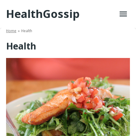
Skip
HealthGossip
to
content
Home
Health
Health