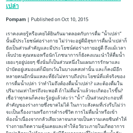
เปล่า
Pompam
|
Published on Oct 10, 2015
เราคงเคยรู้หรือเคยได้ยินกันมาตลอดกับการดื่ม “น้ำเปล่า”
นั้นมีประโยชน์ต่อร่างกาย ไม่ว่าจะอยู่ดีมีสุขการดื่มน้ำเปล่าก็
ยังเป็นส่วนสำคัญและมีประโยชน์ต่อร่างกายอยู่ดี ถึงแม้เวลา
เจ็บป่วย คุณหมอหรือนักโภชนาการก็ยังคงแนะนำให้ดื่มน้ำ
เยอะๆอยู่บ่อยๆ ซึ่งนั่นก็เป็นส่วนหนึ่งในแผนการรักษาและ
บำบัดอยู่เสมอแต่ก็มียกเว้นในบางเคสเท่านั้น และก็คงมีอีก
หลายคนอีกนั่นแหละที่ยังไม่ทราบถึงประโยชน์ที่แท้จริงของ
การดื่มน้ำเปล่า ว่าทำไมถึงต้องดื่มน้ำเปล่า? และต้องดื่มใน
ปริมาณเท่าไหร่ถึงจะพอดี ถ้าไม่ดื่มน้ำแล้วจะเกิดอะไรขึ้น?
เชื่อว่าทุกคนก็คงจะรู้อยู่แล้วล่ะว่า “น้ำ” เป็นส่วนประกอบที่
สำคัญของร่างกายซึ่งขาดไม่ได้ ในภาวะสังคมที่เร่งรีบไม่ว่า
จะเป็นเรื่องงานหรือการดำรงชีวิต การไม่ดื่มน้ำหรือเข้า
ห้องน้ำเนื่องจากกลัวเสียเวลาจนกลายเป็นความเคยชินทำให้
ร่างกายเกิดความคุ้นเคยและทำให้อวัยวะภายในเกิดอาการ