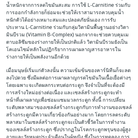
น้ำหนักจากการลดไขมันสะสม การใช้ L-Carnitine ร่วมกับ
การออกกำลังกายก็ย่อมจะช่วยให้เราสามารถควบคุมน้ำ
หนักตัวได้อย่างเหมาะสมและปลอดภัยนั่นเอง การรับ
ประทาน L-Carnitine ร่วมกับกลุ่มวิตามินพื้นฐานอย่างวิตา
มินบีรวม (Vitamin B-Complex) นอกจากจะช่วยควบคุมเม
ตาบอลิซึมของร่างกายให้เป็นปกติแล้ว วิตามินบีรวมยังเป็น
โคเอนไซม์หลักในปฏิกริยาการเผาผลาญสารอาหารใน
ร่างกายให้เป็นพลังงานอีกด้วย
เมื่อมนุษย์เริ่มแก่ตัวลงนั้น ความเข้มข้นของคาร์นิทีนก็จะลด
ลงไปดวย ซึ่งมีผลต่อการเผาผลาญกรดไขมันในเนื้อเยื่อต่างๆ
โดยเฉพาะจะเกิดผลกระทบต่อกระดูก จึงจำเป็นที่จะต้องมี
การสร้างใหม่อย่างต่อเนื่อง และเซลล์สร้างกระดูกจะทำ
หน้าที่เผาผลาญเพื่อซ่อมแซมมวลกระดูก ทั้งนี้ การเปลี่ยน
ระดับพลาสมาของเซลล์สร้างกระดูกกับการทำงานของเซลล์
สร้างกระดูกมีความเกี่ยวข้องกันอย่างมาก โดยการลดระดับ
พลาสมาในเซลล์สร้างกระดูกจะเป็นตัวชี้วัดในการทำงาน
ของเซลล์สร้างกระดูก ซึ่งปรากฏในโรคกระดูกพรุนของผู้สูง
อายุและวัยหมดประจำเดือนในผู้หญิง ซึ่งในการทดลอง การ