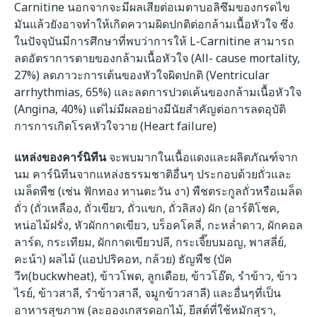
Carnitine นอกจากจะมีผลเสียต่อเมตาบอลิซึมของกรดไข
มันแล้วยังอาจทำให้เกิดความผิดปกติต่อกล้ามเนื้อหัวใจ ซึ่ง
ในปัจจุบันมีการศึกษาที่พบว่าการให้ L-Carnitine สามารถ
ลดอัตราการตายของกล้ามเนื้อหัวใจ (All- cause mortality,
27%) ลดภาวะการเต้นของหัวใจผิดปกติ (Ventricular
arrhythmias, 65%) และลดการปวดเค้นของกล้ามเนื้อหัวใจ
(Angina, 40%) แต่ไม่มีผลอย่างมีนัยสำคัญต่อการลดอุบัติ
การการเกิดโรคหัวใจวาย (Heart failure)
แหล่งของคาร์นิทีน
จะพบมากในเนื้อแดงและผลิตภัณฑ์จาก
นม คาร์นิทีนจากแหล่งธรรมชาติอื่นๆ ประกอบด้วยถั่วและ
เมล็ดพืช (เช่น ฟักทอง ทานตะวัน งา) พืชตระกูลถั่วหรือเมล็ด
ถั่ว (ถั่วเหลือง, ถั่วเขียว, ถั่วแขก, ถั่วลิสง) ผัก (อาร์ติโชค,
หน่อไม้ฝรั่ง, หัวผักกาดเขียว, บร็อคโคลี่, กะหล่ำดาว, ผักคอล
ลาร์ด, กระเทียม, ผักกาดเขียวปลี, กระเจี๊ยบมอญ, พาสลี่ย์,
คะน้า) ผลไม้ (แอปปริคอท, กล้วย) ธัญพืช (บัค
วีท(buckwheat), ข้าวโพด, ลูกเดือย, ข้าวโอ๊ต, รำข้าว, ข้าว
ไรย์, ข้าวสาลี, รำข้าวสาลี, จมูกข้าวสาลี) และอื่นๆที่เป็น
อาหารสุขภาพ (ละอองเกสรดอกไม้, ยีสต์ที่ใช้หมักสุรา,