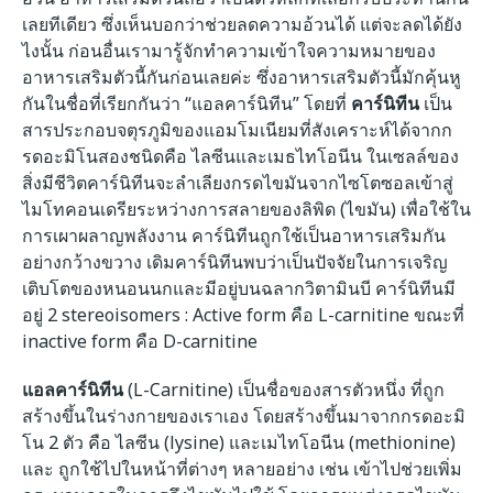
เลยทีเดียว ซึ่งเห็นบอกว่าช่วยลดความอ้วนได้ แต่จะลดได้ยัง
ไงนั้น ก่อนอื่นเรามารู้จักทำความเข้าใจความหมายของ
อาหารเสริมตัวนี้กันก่อนเลยค่ะ ซึ่งอาหารเสริมตัวนี้มักคุ้นหู
กันในชื่อที่เรียกกันว่า “แอลคาร์นิทีน” โดยที่
คาร์นิทีน
เป็น
สารประกอบจตุรภูมิของแอมโมเนียมที่สังเคราะห์ได้จากก
รดอะมิโนสองชนิดคือ ไลซีนและเมธไทโอนีน ในเซลล์ของ
สิ่งมีชีวิตคาร์นิทีนจะลำเลียงกรดไขมันจากไซโตซอลเข้าสู่
ไมโทคอนเดรียระหว่างการสลายของลิพิด (ไขมัน) เพื่อใช้ใน
การเผาผลาญพลังงาน คาร์นิทีนถูกใช้เป็นอาหารเสริมกัน
อย่างกว้างขวาง เดิมคาร์นิทีนพบว่าเป็นปัจจัยในการเจริญ
เติบโตของหนอนนกและมีอยู่บนฉลากวิตามินบี คาร์นิทีนมี
อยู่ 2 stereoisomers : Active form คือ L-carnitine ขณะที่
inactive form คือ D-carnitine
แอลคาร์นิทีน
(L-Carnitine) เป็นชื่อของสารตัวหนึ่ง ที่ถูก
สร้างขึ้นในร่างกายของเราเอง โดยสร้างขึ้นมาจากกรดอะมิ
โน 2 ตัว คือ ไลซีน (lysine) และเมไทโอนีน (methionine)
และ ถูกใช้ไปในหน้าที่ต่างๆ หลายอย่าง เช่น เข้าไปช่วยเพิ่ม