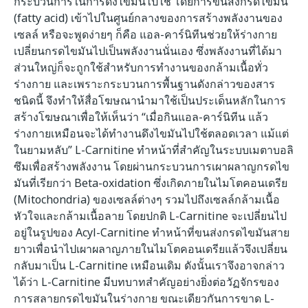
กระบวนการในการดึงไขมันไปใช้ โดยการขนส่งกรดไขมัน
(fatty acid) เข้าไปในศูนย์กลางของการสร้างพลังงานของ
เซลล์ หรือจะพูดง่ายๆ ก็คือ แอล-คาร์นิทีนช่วยให้ร่างกาย
เปลี่ยนกรดไขมันไปเป็นพลังงานนั่นเอง ซึ่งพลังงานที่ได้มา
ส่วนใหญ่ก็จะถูกใช้สำหรับการทำงานของกล้ามเนื้อทั่ว
ร่างกาย และเพราะกระบวนการพื้นฐานดังกล่าวของสาร
ชนิดนี้ จึงทำให้สื่อโฆษณานำมาใช้เป็นประเด็นหลักในการ
สร้างโฆษณาเพื่อให้เห็นว่า “เมื่อกินแอล-คาร์นิทีน แล้ว
ร่างกายเหมือนจะได้ทำงานดึงไขมันไปใช้ตลอดเวลา แม้แต่
ในยามหลับ”
L-Carnitine ทำหน้าที่สำคัญในระบบเมตาบอลิ
ซึมเพื่อสร้างพลังงาน โดยผ่านกระบวนการเผาผลาญกรดไข
มันที่เรียกว่า Beta-oxidation ซึ่งเกิดภายในไมโตคอนเดรีย
(Mitochondria) ของเซลล์ต่างๆ รวมไปถึงเซลล์กล้ามเนื้อ
หัวใจและกล้ามเนื้อลาย โดยปกติ L-Carnitine จะเปลี่ยนไป
อยู่ในรูปของ Acyl-Carnitine ทำหน้าที่ขนส่งกรดไขมันสาย
ยาวเพื่อนำไปเผาผลาญภายในไมโตคอนเดรียแล้วจึงเปลี่ยน
กลับมาเป็น L-Carnitine เหมือนเดิม ดังนั้นเราจึงอาจกล่าว
ได้ว่า L-Carnitine มีบทบาทสำคัญอย่างยิ่งต่อวัฏจักรของ
การสลายกรดไขมันในร่างกาย ขณะเดียวกันการขาด L-