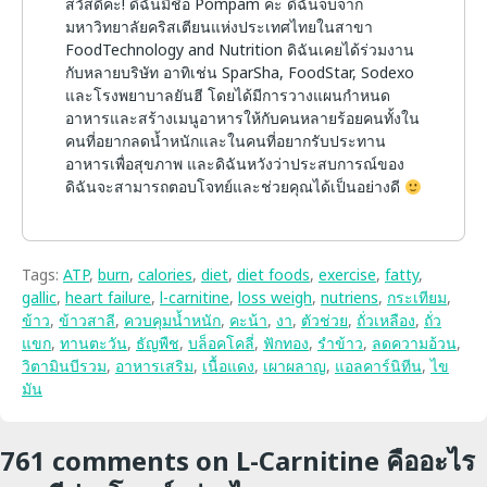
สวัสดีค่ะ! ดิฉันมีชื่อ Pompam ค่ะ ดิฉันจบจาก
มหาวิทยาลัยคริสเตียนแห่งประเทศไทยในสาขา
FoodTechnology and Nutrition ดิฉันเคยได้ร่วมงาน
กับหลายบริษัท อาทิเช่น SparSha, FoodStar, Sodexo
และโรงพยาบาลยันฮี โดยได้มีการวางแผนกำหนด
อาหารและสร้างเมนูอาหารให้กับคนหลายร้อยคนทั้งใน
คนที่อยากลดน้ำหนักและในคนที่อยากรับประทาน
อาหารเพื่อสุขภาพ และดิฉันหวังว่าประสบการณ์ของ
ดิฉันจะสามารถตอบโจทย์และช่วยคุณได้เป็นอย่างดี
Tags:
ATP
,
burn
,
calories
,
diet
,
diet foods
,
exercise
,
fatty
,
gallic
,
heart failure
,
l-carnitine
,
loss weigh
,
nutriens
,
กระเทียม
,
ข้าว
,
ข้าวสาลี
,
ควบคุมน้ำหนัก
,
คะน้า
,
งา
,
ตัวช่วย
,
ถั่วเหลือง
,
ถั่ว
แขก
,
ทานตะวัน
,
ธัญพืช
,
บล็อคโคลี่
,
ฟักทอง
,
รำข้าว
,
ลดความอ้วน
,
วิตามินบีรวม
,
อาหารเสริม
,
เนื้อแดง
,
เผาผลาญ
,
แอลคาร์นิทีน
,
ไข
มัน
761 comments on
L-Carnitine คืออะไร