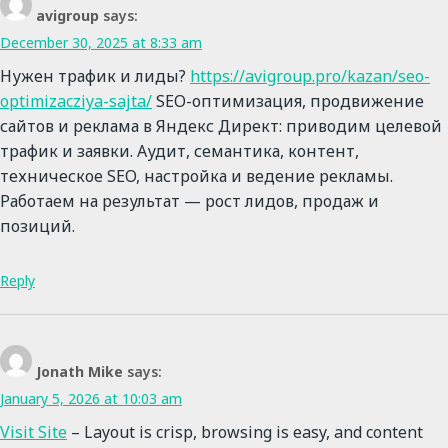
avigroup
says:
December 30, 2025 at 8:33 am
Нужен трафик и лиды?
https://avigroup.pro/kazan/seo-
optimizacziya-sajta/
SEO-оптимизация, продвижение
сайтов и реклама в Яндекс Директ: приводим целевой
трафик и заявки. Аудит, семантика, контент,
техническое SEO, настройка и ведение рекламы.
Работаем на результат — рост лидов, продаж и
позиций.
Reply
Jonath Mike
says:
January 5, 2026 at 10:03 am
Visit Site
– Layout is crisp, browsing is easy, and content