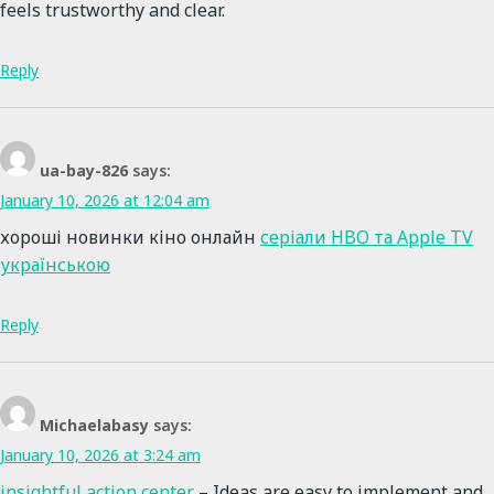
feels trustworthy and clear.
Reply
ua-bay-826
says:
January 10, 2026 at 12:04 am
хороші новинки кіно онлайн
серіали HBO та Apple TV
українською
Reply
Michaelabasy
says:
January 10, 2026 at 3:24 am
insightful action center
– Ideas are easy to implement and