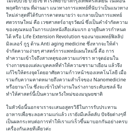
ไม่เจ็บป่วย ป่วยไข้ ที่โรงพยาบาลกรุงเทพคริสเตียน ในเดือน
พฤศจิกายน ที่ผ่านมา แนวทางการแพทย์ที่นับว่าเป็นแนวทาง
ใหม่ล่าสุดที่ได้รับการคาดหมายว่า จะกลายเป็นการแพทย์
ศตวรรษใหม่ คือ เวชศาสตร์อายุรวัฒน์ ซึ่งเป็นคำจำกัดความ
ของคุณหมอในการแปลหนังสือเล่มแรก อายุยืนควรกำหนด
ได้ หรือ Life Extension Revolution ของนายแพทย์ฟิลลิป
มิลเลอร์ กูรู ด้าน Anti aging medicine
ซึ่งหากจะให้คำ
จำกัดความง่ายๆ ศาสตร์การแพทย์แผนใหม่นี้ คือ การ
ทำความเข้าใจถึงสาเหตุของความแก่ชรา หาจุดอ่อนใน
ร่างกายของแต่ละบุคคลที่ทำให้ความชรามาเยือน แล้วจึง
แก้ไขให้ตรงจุดโดยอาศัยความก้าวหน้าของเทคโนโลยี เมื่อ
รวมกับความคาดหมายถึงความสำเร็จของ
Nanomedicine
หรือยานาโน ซึ่งจะเข้าไปทำงานในร่างกายระดับเซลล์ จึง
ทำให้ศาสตร์นี้เป็นความหวังใหม่ของมนุษยชาติ
ในหัวข้อนี้นอกจาเราจะเสนอสูตรวิธีในการรับประทาน
อาหารเพื่อชะลอความแก่แล้ว เรายังมีเคล็ดลับ ปัจจัยต่างๆที่
เป็นผลกระทบต่อการทำให้เราแก่เร็วขึ้นมาบอกกันอย่างครบ
เครื่องกันเลยทีเดียวค่ะ