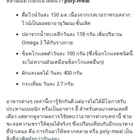
หลายเม็ด เรียกแนวคิดนี้ว่า
poly-meal
ดื่มไวน์วันละ 150 มล. เนื่องจากเรสเวอราทรอลจาก
ไวน์เป็นยอดยาอายุวัฒนะชั้นเลิศ
ปลาจากน้ำทะเลลึกวันละ 118 กรัม เพิ่มปริมาณ
Omega 3 ให้กับร่างกาย
ช็อคโกแลตดำวันละ 100 กรัม (ซึ่งช็อกโกแลตชนิดนี้
จะไม่หวานมันเหมือนช็อกโกแลตอื่นๆ)
ผักและผลไม้ วันละ 400 กรัม
กระเทียม วันละ 2.7 กรัม
อาหารต่างๆ เหล่านี้เรารู้จักกันดี แต่อาจไม่ได้มีโอกาสรับ
ประทานบ่อยนัก หรือเป็นอาหาร ยี้ สำหรับคนบางคนเลยที
เดียว แต่หากดูจากผลการวิจัยพบว่าอาหารต่างๆเหล่านี้ ช่วย
ชะลอความชราให้คุณได้จริงๆ ซึ่งเปรียบเทียบกับอีกแนวทาง
ที่นำเสนอ คือ การกินยาให้หลากหลาย หรือ poly-meal เป็น
สิ่งที่น่าพิสมัยกว่ากันเยอะ