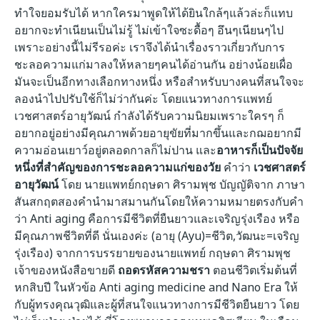
ทำใจยอมรับได้ หากใครมาพูดให้ได้ยินใกล้ๆแล้วล่ะก็แทบ
อยากจะทำเนียนเป็นไม่รู้ ไม่เข้าใจซะดื้อๆ อึนๆเนียนๆไป
เพราะอย่างนี้ไม่รีรอค่ะ เราจึงได้นำเรื่องราวเกี่ยวกับการ
ชะลอความแก่มาลงให้หลายๆคนได้อ่านกัน อย่างน้อยเผื่อ
มันจะเป็นอีกทางเลือกทางหนึ่ง หรือสำหรับบางคนที่สนใจจะ
ลองนำไปปรับใช้ก็ไม่ว่ากันค่ะ โดย
แนวทางการแพทย์
เวชศาสตร์อายุวัฒน์ กำลังได้รับความนิยมเพราะใครๆ ก็
อยากอยู่อย่างมีคุณภาพด้วยอายุขัยที่มากขึ้นและกฌอยากมี
ความอ่อนเยาว์อยู่ตลอดกาลก็ไม่ปาน และ
อาหารก็เป็นปัจจัย
หนึ่งที่
สำคัญของการชะลอความแก่ของวัย
คำว่า
เวชศาสตร์
อายุวัฒน์
โดย
นายแพทย์กฤษดา ศิรามพุช
บัญญัติจาก ภาษา
สันสกฤตสองคำนำมาสมานกันโดยให้ความหมายตรงกับคำ
ว่า Anti aging คือการมีชีวิตที่ยืนยาวและเจริญรุ่งเรือง หรือ
มีคุณภาพชีวิตที่ดี นั่นเองค่ะ (อายุ (Ayu)=ชีวิต,วัฒนะ=เจริญ
รุ่งเรือง)
จากการบรรยายของนายแพทย์ กฤษดา ศิรามพุช
เจ้าของหนังสือขายดี
ถอดรหัสความชรา
ตอนชีวิตเริ่มต้นที่
หกสิบปี ในหัวข้อ Anti aging medicine and Nano Era ให้
กับผู้ทรงคุณวุฒิและผู้ที่สนใจแนวทางการมีชีวิตยืนยาว โดย