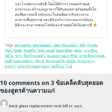
และโรงพยาบาลยันฮี โดยได้มีการวางแผนกำหนด
อาหารและสร้างเมนูอาหารให้กับคนหลายร้อยคนทั้งใน
คนที่อยากลดน้ำหนักและในคนที่อยากรับประทาน
อาหารเพื่อสุขภาพ และดิฉันหวังว่าประสบการณ์ของ
ดิฉันจะสามารถตอบโจทย์และช่วยคุณได้เป็นอย่างดี
Tags:
anti-aging
,
antioxidant
,
dark chocolate
,
fish
,
Foods
,
fruit
,
healt
,
healthy
,
poly-meal
,
Vegetable
,
wine
,
กระเทียม
,
จิตใจ
,
ชรา
,
ช็อกโกแลตดำ
,
ชะลอความแก่
,
ชีวิต
,
ดาร์กช็อกโกแลต
,
ต่อต้านอนุมูลอิสระ
,
ผ้ชาย
,
ผักและผลไม้
,
ผู้หญิง
,
สารอาหาร
,
อาหาร
,
อาหารชะลอความแก่
,
ฮอร์โมน
,
ไวน์
10 comments on
3 ข้อเคล็ดลับสุดยอด
ของสูตรต้านความแก่
back glass replacement rock hill sc
says: