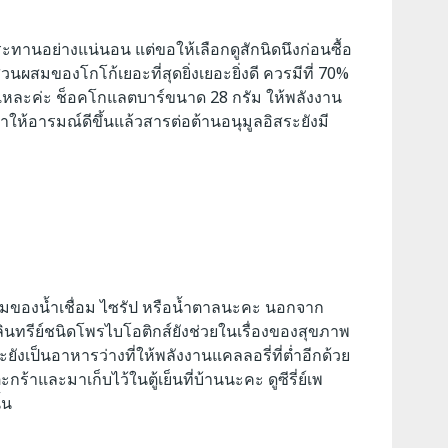
บประทานอย่างแน่นอน แต่ขอให้เลือกดูสักนิดนึงก่อนซื้อ
สมของโกโก้เยอะที่สุดยิ่งเยอะยิ่งดี ควรมีที่ 70%
แหละค่ะ
ช็อคโกแลตบาร์ขนาด 28 กรัม ให้พลังงาน
ำให้อารมณ์ดีขึ้นแล้วสารต่อต้านอนุมูลอิสระยังมี
นผสมของน้ำเชื่อม ไซรัป หรือน้ำตาลนะคะ นอกจาก
ลินทรีย์ชนิดโพรไบโอติกส์ยังช่วยในเรื่องของสุขภาพ
งเป็นอาหารว่างที่ให้พลังงานแคลลอรี่ที่ต่ำอีกด้วย
่ตะกร้าและมาเก็บไว้ในตู้เย็นที่บ้านนะคะ
ดูซีรี่ย์เพ
้น