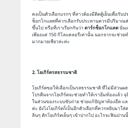
คงเป็นตัวเลือกแรกๆ ที่สาวต้องมีติดตู้เย็นเพื่อรั
ช็อกโกแลตที่ควรเลือกรับประทานควรมีปริมาณส่วนผ
ขึ้นไป หรือที่เราเรียกกันว่า
ดาร์กช็อกโกแลต
นั่น
เพียงแค่ 150 กิโลแคลอรีเท่านั้น นอกจากจะช่วยท
มากมายเชียวล่ะค่ะ
2. โยเกิร์ตรสธรรมชาติ
โยเกิร์ตขอให้เลือกเป็นรสธรรมชาติ ที่ไม่มีส่ว
โปรตีนจากโยเกิร์ตจะช่วยทำให้เราอิ่มท้องแล้ว จุ
ในส่วนของระบบขับถ่าย ช่วยแก้ปัญหาท้องอืด และยั
ค่ะ ยังไงโยเกิร์ตก็เป็นอีกตัวเลือกที่ควรหยิบมาใส
ลินๆ ตักโยเกิร์ตเย็นๆ เข้าปากไป อะไรจะฟินปานนั