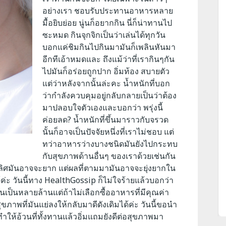
อย่างเรา ชอบรับประทานอาหารหลาย
มื้อยิบย่อย นู่นก็อยากกิน นี่ก็น่าทานไป
ซะหมด กินจุกจิกเป็นว่าเล่นได้ทุกวัน
บอกแค่ชิมกินไปกินมามันก็เพลินหันมา
อีกทีเอ้าหมดและ ถึงแม้ว่าที่เรากินๆกัน
ไปมันก็อร่อยถูกปาก อิ่มท้อง สบายตัว
แต่ว่าหลังจากนั้นล่ะคะ น้ำหนักที่บอก
ว่ากำลังควบคุมอยู่กลับกลายเป็นว่าต้อง
มาปลอบใจตัวเองและบอกว่า พรุ่งนี้
ค่อยลด? น้ำหนักที่ขึ้นมาราวกับจรวด
นั้นก็อาจเป็นปัจจัยหนึ่งที่เราไม่ชอบ แต่
ทว่าอาหารว่างบางชนิดมันยังไปกระทบ
กับสุขภาพด้านอื่นๆ ของเราด้วยเช่นกัน
ลิศมันอาจจะยาก แต่ผลที่ตามมามันอาจจะยุ่งยากใน
ค่ะ วันนี้ทาง HealthGossip ก็ไม่ใจร้ายแล้วบอกว่า
นเป็นหลายล้านแต่ถ้าไม่เลือกซื้ออาหารที่มีคุณค่า
ภาพที่มันแย่ลงให้กลับมาดีดังเดิมได้ค่ะ วันนี้ขอนำ
ทำให้อ้วนที่ทั้งทานแล้วอิ่มแถมยังดีต่อสุขภาพมา