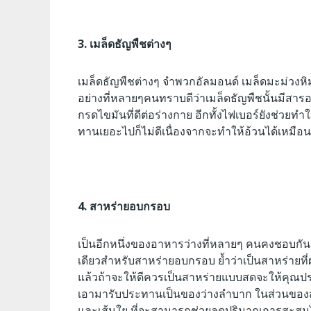
3. เมล็ดธัญพืชต่างๆ
เมล็ดธัญพืชต่างๆ จำพวกอัลมอนด์ เมล็ดมะม่วงห
อย่างที่หลายๆคนทราบดีว่าเมล็ดธัญพืชนั้นมีสาร
กรดไขมันที่ดีต่อร่างกาย อีกทั้งไฟเบอร์ยังช่วยทำใ
ทานเยอะไปก็ไม่ดีเนื่องจากจะทำให้อ้วนได้เหมือน
4. สาหร่ายอบกรอบ
เป็นอีกหนึ่งของอาหารว่างที่หลายๆ คนคงชอบกัน
เดียวสำหรับสาหร่ายอบกรอบ ย้ำว่าเป็นสาหร่ายท
แล้วถ้าจะให้ดีควรเป็นสาหร่ายแบบสดจะให้คุณ
เอามารับประทานเป็นของว่างลำบาก
ในส่วนของส
และเส้นใย ที่จะสามารถช่วยลดปริมาณการสะสมไขม