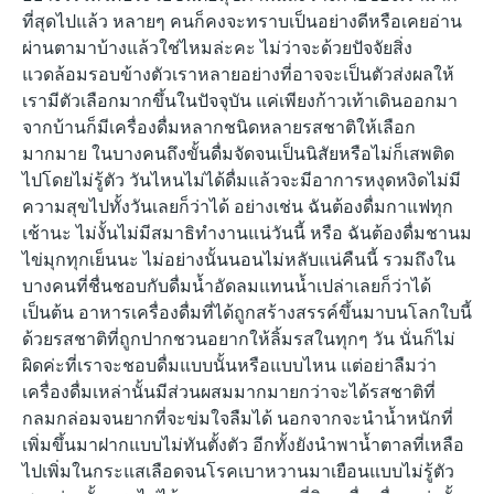
ที่สุดไปแล้ว หลายๆ คนก็คงจะทราบเป็นอย่างดีหรือเคยอ่าน
ผ่านตามาบ้างแล้วใช่ไหมล่ะคะ ไม่ว่าจะด้วยปัจจัยสิ่ง
แวดล้อมรอบข้างตัวเราหลายอย่างที่อาจจะเป็นตัวส่งผลให้
เรามีตัวเลือกมากขึ้นในปัจจุบัน แค่เพียงก้าวเท้าเดินออกมา
จากบ้านก็มีเครื่องดื่มหลากชนิดหลายรสชาติให้เลือก
มากมาย ในบางคนถึงขั้นดื่มจัดจนเป็นนิสัยหรือไม่ก็เสพติด
ไปโดยไม่รู้ตัว วันไหนไม่ได้ดื่มแล้วจะมีอาการหงุดหงิดไม่มี
ความสุขไปทั้งวันเลยก็ว่าได้ อย่างเช่น ฉันต้องดื่มกาแฟทุก
เช้านะ ไม่งั้นไม่มีสมาธิทำงานแน่วันนี้ หรือ ฉันต้องดื่มชานม
ไข่มุกทุกเย็นนะ ไม่อย่างนั้นนอนไม่หลับแน่คืนนี้ รวมถึงใน
บางคนที่ชื่นชอบกับดื่มน้ำอัดลมแทนน้ำเปล่าเลยก็ว่าได้
เป็นต้น อาหารเครื่องดื่มที่ได้ถูกสร้างสรรค์ขึ้นมาบนโลกใบนี้
ด้วยรสชาติที่ถูกปากชวนอยากให้ลิ้มรสในทุกๆ วัน นั่นก็ไม่
ผิดค่ะที่เราจะชอบดื่มแบบนั้นหรือแบบไหน แต่อย่าลืมว่า
เครื่องดื่มเหล่านั้นมีส่วนผสมมากมายกว่าจะได้รสชาติที่
กลมกล่อมจนยากที่จะข่มใจลืมได้ นอกจากจะนำน้ำหนักที่
เพิ่มขึ้นมาฝากแบบไม่ทันตั้งตัว อีกทั้งยังนำพาน้ำตาลที่เหลือ
ไปเพิ่มในกระแสเลือดจนโรคเบาหวานมาเยือนแบบไม่รู้ตัว