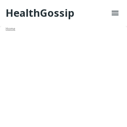
Skip
HealthGossip
to
content
Home