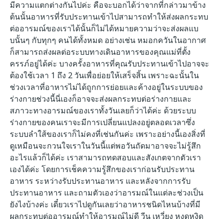
มีความแตกต่างกันไปค่ะ คือจะบอกได้ว่าจากที่กล่าวมาข้าง
ต้นนั้นอาหารที่รับประทานเข้าไปสามารถทำให้ส่งผลกระทบ
ต่ออารมณ์ของเราได้นั้นก็ไม่ได้หมายความว่าจะส่งผลแบ
บนั้นๆ กับทุกๆ คนได้ทั้งหมด อย่างเช่น หมอกควันในอากาศ
ก็สามารถส่งผลต่อระบบทางเดินอาหารของคุณแม่ที่ตั้ง
ครรภ์อยู่ได้ค่ะ บางครั้งอาหารที่คุณรับประทานเข้าไปอาจจะ
ต้องใช้เวลา 1 ถึง 2 วันเพื่อย่อยให้เสร็จสิ้น เพราะฉะนั้นใน
ช่วงเวลาที่อาหารไม่ได้ถูกการย่อยและค้างอยู่ในระบบของ
ร่างกายช่วงนี้นี่เองก็อาจจะส่งผลกระทบต่อร่างกายและ
สภาวะทางอารมณ์ของเราทั้งวันเลยก็ว่าได้ค่ะ ด้วยระบบ
ร่างกายของคนเราจะมีการเปลี่ยนแปลงอยู่ตลอดเวลาซึ่ง
ระบบลำใส้ของเราก็ไม่คงที่เช่นกันค่ะ เพราะอย่างนี้เองสิ่งที่
ดูเหมือนจะกวนใจเราในวันนี้แต่พอวันถัดมาอาจจะไม่รู้สึก
อะไรแล้วก็ได้ค่ะ เราสามารถทดสอบและสังเกตจากตัวเรา
เองได้ค่ะ โดยการเช็คความรู้สึกของเราก่อนรับประทาน
อาหาร ระหว่างรับประทานอาหาร และหลังจากการรับ
ประทานอาหาร และถามตัวเองว่าอารมณ์ในแต่ละช่วงเป็น
ยังไงบ้างค่ะ เดี๋ยวเราไปดูกันเลยว่าอาหารชนิดไหนบ้างที่มี
ผลกระทบต่ออารมณ์ทำให้อารมณ์ไม่ดี วีน เหวี่ยง หงุดหงิด