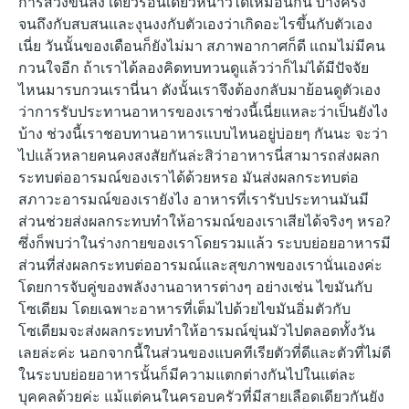
การสวิงขึ้นลง เดี๋ยวร้อนเดี๋ยวหนาวได้เหมือนกัน บางครั้ง
จนถึงกับสบสนและงุนงงกับตัวเองว่าเกิดอะไรขึ้นกับตัวเอง
เนี่ย วันนั้นของเดือนก็ยังไม่มา สภาพอากาศก็ดี แถมไม่มีคน
กวนใจอีก ถ้าเราได้ลองคิดทบทวนดูแล้วว่าก็ไม่ได้มีปัจจัย
ไหนมารบกวนเรานี่นา ดังนั้นเราจึงต้องกลับมาย้อนดูตัวเอง
ว่าการรับประทานอาหารของเราช่วงนี้เนี่ยแหละว่าเป็นยังไง
บ้าง ช่วงนี้เราชอบทานอาหารแบบไหนอยู่บ่อยๆ กันนะ จะว่า
ไปแล้วหลายคนคงสงสัยกันล่ะสิว่าอาหารนี่สามารถส่งผลก
ระทบต่ออารมณ์ของเราได้ด้วยหรอ มันส่งผลกระทบต่อ
สภาวะอารมณ์ของเรายังไง อาหารที่เรารับประทานมันมี
ส่วนช่วยส่งผลกระทบทำให้อารมณ์ของเราเสียได้จริงๆ หรอ?
ซึ่งก็พบว่าในร่างกายของเราโดยรวมแล้ว ระบบย่อยอาหารมี
ส่วนที่ส่งผลกระทบต่ออารมณ์และสุขภาพของเรานั่นเองค่ะ
โดยการจับคู่ของพลังงานอาหารต่างๆ อย่างเช่น ไขมันกับ
โซเดียม โดยเฉพาะอาหารที่เต็มไปด้วยไขมันอิ่มตัวกับ
โซเดียมจะส่งผลกระทบทำให้อารมณ์ขุ่นมัวไปตลอดทั้งวัน
เลยล่ะค่ะ นอกจากนี้ในส่วนของแบคทีเรียตัวที่ดีและตัวที่ไม่ดี
ในระบบย่อยอาหารนั้นก็มีความแตกต่างกันไปในแต่ละ
บุคคลด้วยค่ะ แม้แต่คนในครอบครัวที่มีสายเลือดเดียวกันยัง