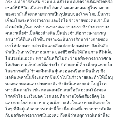
ก็จะไปทำการสะสม ซึ่งพิษเป็นสารพิษที่เกิดจากสิ่งมีชีวิตหรือ
เซลล์ที่มีชีวิต เมื่อสารพิษได้ตกค้างและสะสมอยู่ในร่างกาย
ของเรามันก็จะกลายสภาพเป็นรูปแบบของโรค โดยเป็นการ
เชื่อมโยงระหว่างร่างกายและจิตใจ ร่างกายของคนเราเป็น
ส่วนสำคัญในการทำงานของสมองของเรา ซึ่งร่างกายของ
คนเราเนี่ยจำเป็นต้องล้างพิษเป็นประจำเพื่อการเผาผลาญ
อาหารได้ดีและเร็วขึ้น เพราะฉะนั้นการรักษาร่างกายของ
เราให้ปลอดจากสารพิษและสิ่งแปลกปลอมต่างๆ จึงเป็นสิ่ง
จำเป็นในการรักษาคุณภาพของชีวิตเพื่อให้มีสุขภาพดีไม่เจ็บ
ไม่ป่วยนั่นเองค่ะ ทราบกันหรือไม่คะว่ามลพิษทางอากาศก่อ
ให้เกิดความเจ็บป่วยได้อย่างไร ? คำตอบก็คือ เมื่อคุณหายใจ
ในอากาศที่ไม่ว่าจะมีมลพิษฝุ่นละอองหรือมลพิษอื่นๆ ซึ่ง
มลพิษเหล่านั้นก็จะแทรกซึมเข้าไปในร่างกายและทำให้เยื่อบุ
ของหลอดลมและปอดพองตัว ซึ่งสิ่งนี้แหละจะนำไปสู่โรค
ทางเดินหายใจ เช่น หลอดลมอักเสบเรื้อรัง ถุงลมโป่งพอง
โรคหัวใจ มะเร็งปอด โรคหอบหืด หายใจดังเสียงฮืดๆ ไอ
และหายใจลำบาก หากคุณมีภาวะหัวใจและทางเดินหายใจ
ใดๆ ที่มีอยู่แล้วอาการเหล่านี้ก็จะยิ่งแย่ลงที่มาจากการสัมผัส
กับมลพิษทางอากาศนั่นเองค่ะ ถึงแม้ว่าเหตุการณ์เหล่านี้จะ