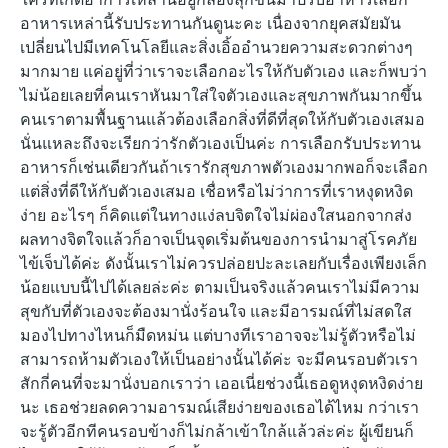
อาหารเหล่านี้รับประทานกันดูนะคะ เนื่องจากยุคสมัยมัน
เปลี่ยนไปมีเทคโนโลยีและสิ่งเอิ้ออำนวยความสะดวกต่างๆ
มากมาย แค่อยู่ที่ว่าเราจะเลือกอะไรให้กับตัวเอง และก็พบว่า
ไม่น้อยเลยที่คนเราหันมาใส่ใจตัวเองและสุขภาพกันมากขึ้น
คนเราตามพื้นฐานแล้วต้องเลือกสิ่งที่ดีที่สุดให้กับตัวเองเสมอ
นั่นแหละถึงจะเรียกว่ารักตัวเองเป็นค่ะ การเลือกรับประทาน
อาหารก็เช่นเดียวกันถ้าเรารักสุขภาพตัวเองมากพอก็จะเลือก
แต่สิ่งที่ดีให้กับตัวเองเสมอ เชื่อหรือไม่ว่าการที่เราหงุดหงิด
ง่าย อะไรๆ ก็คิดแต่ในทางแง่ลบจิตใจไม่ผ่องใสนอกจากส่ง
ผลทางจิตใจแล้วก็อาจเป็นจุดเริ่มต้นของการนำมาสู่โรคภัย
ไข้เจ็บได้ค่ะ ดังนั้นเราไม่ควรปล่อยปะละเลยกับเรื่องเพียงเล็ก
น้อยแบบนี้ไปได้เลยล่ะค่ะ ตามเป็นจริงแล้วคนเราไม่มีความ
สุขกับที่ตัวเองจะต้องมานั่งร้อนใจ และมีอารมณ์ที่ไม่สดใส
มองไปทางไหนก็มืดหม่น แต่บางทีเราอาจจะไม่รู้ตัวหรือไม่
สามารถห้ามตัวเองให้เป็นอย่างนั้นได้ค่ะ จะมีคนรอบตัวเรา
สักกี่คนที่จะมานั่งบอกเราว่า เออเนี่ยช่วงนี้เธอดูหงุดหงิดง่าย
นะ เธอช่วยลดความอารมณ์เสียง่ายของเธอได้ไหม กว่าเรา
จะรู้ตัวอีกทีคนรอบข้างก็ไม่กล้าเข้าใกล้แล้วล่ะค่ะ ผู้เขียนก็