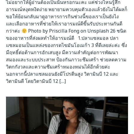
ไม่อยากให้ผู้อ่านต้องเป็นนั้นหรอกนะคะ แค่ช่วงไหนรู้สึก
อารมณ์หงุดหงิดง่าย พยายามควบคุมตัวเองแล้วยังไม่ได้ผลก็
ขอให้ย้อนกลับมาดูอาหารการกินช่วงนี้ของเราเป็นยังไง
และเลือกอาหารที่ช่วยให้เราอารมณ์ดีขึ้นรับประทานกันดี
กว่าค่ะ
Photo by Priscilla Fong on Unsplash 26 ชนิด
ของอาหารที่ส่งผลทำให้อารมณ์ดี 1.ปลาแซลมอล ปลา
แซลมอนเป็นแหล่งของกรดไขมันโอเมก้า 3 ที่ดีเลยล่ะค่ะ ซึ่ง
มีฤทธิ์ต่อต้านการอักเสบสูง มีความสำคัญต่อการพัฒนา
สมองและระบบประสาท ป้องกันภาวะซึมเศร้า ช่วยลดความ
วิตกกังวลและความซึมเศร้าหมองหม่นได้อีกด้วยค่ะ
นอกจากนี้ปลาแซลมอนยังมีโปรตีนสูง วิตามินบี 12 และ
วิตามินดี โดยวิตามินบี 12 […]