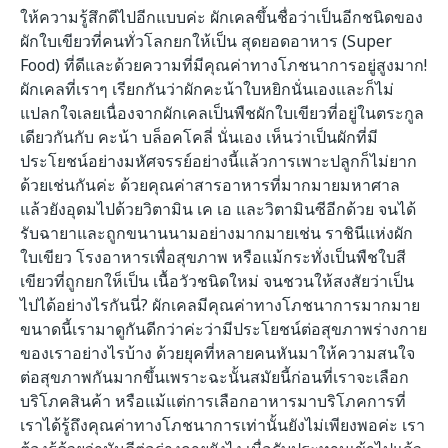
ให้ความรู้สึกดีไปอีกแบบค่ะ ผักเคลขึ้นชื่อว่าเป็นอีกชนิดของ
ผักใบเขียวที่คนทั่วโลกยกให้เป็น สุดยอดอาหาร (Super
Food) ที่ดีและด้วยความที่มีคุณค่าทางโภชนาการอยู่สูงมาก!
ผักเคลที่เราๆ เรียกกันว่าผักคะน้าใบหยิกนั่นเองและก็ไม่
แปลกใจเลยเนื่องจากผักเคลเป็นพืชผักใบเขียวที่อยู่ในตระกูล
เดียวกันกับ คะน้า บล็อคโคลี่ นั่นเอง เห็นว่าเป็นผักที่มี
ประโยชน์อย่างมหัศจรรย์อย่างนี้แล้วการเพาะปลูกก็ไม่ยาก
ด้วยเช่นกันค่ะ ด้วยคุณค่าสารอาหารที่มากมายมหาศาล
แล้วยังอุดมไปด้วยวิตามิน เค เอ และวิตามินซีอีกด้วย จนได้
รับฉายาและถูกขนานนามอย่างมากมายเช่น ราชินีแห่งผัก
ใบเขียว โรงอาหารเพื่อสุขภาพ หรือแม้กระทั่งเป็นพืชใบสี
เขียวที่ถูกยกให็เป็น เนื้อวัวชนิดใหม่ จนชวนให้สงสัยว่าเป็น
ไปได้อย่างไรกันนี่? ผักเคลมีคุณค่าทางโภชนาการมากมาย
ขนาดนี้เรามาดูกันดีกว่าค่ะว่ามีประโยชน์ต่อสุขภาพร่างกาย
ของเราอย่างไรบ้าง ด้วยยุคที่หลายคนหันมาให้ความสนใจ
ต่อสุขภาพกันมากขึ้นเพราะฉะนั้นสมัยนี้ก่อนที่เราจะเลือก
บริโภคสินค้า หรือแม้แต่การเลือกอาหารมาบริโภคการที่
เราได้รู้ถึงคุณค่าทางโภชนาการเท่านั้นยังไม่เพียงพอค่ะ เรา