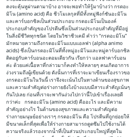
คงจะคุ้นหูผ่านตามาบ้าง อาจจะพอทำให้รู้มาบ้างว่า กรดอะ
มิโน (amino acid) คือ ชีวโมเลกุลที่มีทั้งหมู่ฟังก์ชันอะมิโน
และคาร์บอกซิลเป็นส่วนประกอบ กรดอะมิโนเป็นองค์
ประกอบสำคัญของโปรตีนซึ่งเป็นส่วนประกอบสำคัญที่มีอยู่
ในสิ่งมีชีวิตทุกชนิด โดยในวิชาชีวเคมี คำว่า “กรดอะมิโน”
มักหมายความถึงกรดอะมิโนแบบแอลฟา (alpha animo
acids) ซึ่งเป็นกรดอะมิโนที่ทั้งหมู่อะมิโนและหมู่คาร์บอกซิล
ติดอยู่กับคาร์บอนอะตอมเดียวกัน เรียกว่า แอลฟาคาร์บอน
ค่ะ ด้วยแค่เนื้อหาที่กล่าวมาก็คงทำให้หลายๆ คนเกิดอาการ
ง่วงรวมถึงผู้เขียนด้วย ดังนั้นการที่เราจะมาเขียนเรื่องราวขอ
งกรดอะมิโนในวันนี้ เราจึงจะเน้นไปในทางด้านของสุขภาพ
และความสำคัญต่อร่างกายยังไงบ้างแบบมีสาระสำคัญเน้นๆ
กันไปเลย ก่อนที่เราจะพากันง่วงไปกว่านี้ไปเข้าเรื่องเลยดี
กว่าค่ะ กรดอะมิโน (amino acid) คืออะไร และมีความ
สำคัญอย่างไร ในด้านของสุขภาพและความสำคัญต่อ
ร่างกายมนุษย์อย่างเราๆ กรดอะมิโน คือ โปรตีนที่ถูกย่อยให้
มีขนาดเล็กที่สุดเพื่อให้ร่างกายสามารถดูดซึมไปใช้งานได้
ความจริงแล้วรองจากน้ำที่เป็นส่วนประกอบใหญ่ที่สุดใน