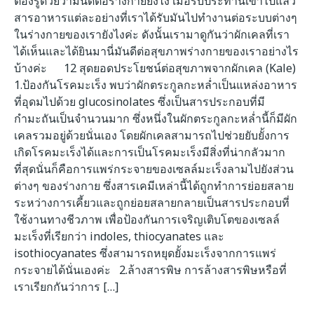
ต้องรู้ด้วยว่ามันดีต่อร่างกายยังไง เมื่อรับประทานเข้าไปแล้ว
สารอาหารแต่ละอย่างที่เราได้รับมันไปทำงานต่อระบบต่างๆ
ในร่างกายของเรายังไงค่ะ ดังนั้นเรามาดูกันว่าผักเคลที่เรา
ได้เห็นและได้ยินมานี่มันดีต่อสุขภาพร่างกายของเราอย่างไร
บ้างค่ะ 12 สุดยอดประโยชน์ต่อสุขภาพจากผักเคล (Kale)
1.ป้องกันโรคมะเร็ง พบว่าผักตระกูลกะหล่ำเป็นแหล่งอาหาร
ที่อุดมไปด้วย glucosinolates ซึ่งเป็นสารประกอบที่มี
กำมะถันเป็นจำนวนมาก ซึ่งหนึ่งในผักตระกูลกะหล่ำนี้ก็มีผัก
เคลรวมอยู่ด้วยนั่นเอง โดยผักเคลสามารถไปช่วยยับยั้งการ
เกิดโรคมะเร็งได้และการเป็นโรคมะเร็งมีสิ่งที่น่ากลัวมาก
ที่สุดนั่นก็คือการแพร่กระจายของเซลล์มะเร็งลามไปยังส่วน
ต่างๆ ของร่างกาย ซึ่งสารเคมีเหล่านี้ได้ถูกทำการย่อยสลาย
ระหว่างการเคี้ยวและถูกย่อยสลายกลายเป็นสารประกอบที่
ใช้งานทางชีวภาพ เพื่อป้องกันการเจริญเติบโตของเซลล์
มะเร็งที่เรียกว่า indoles, thiocyanates และ
isothiocyanates ซึ่งสามารถหยุดยั้งมะเร็งจากการแพร่
กระจายได้นั่นเองค่ะ 2.ล้างสารพิษ การล้างสารพิษหรือที่
เราเรียกกันว่าการ […]