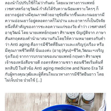
ลองนำไปปรับใช้ก็ไม่ว่ากันค่ะ โดยแนวทางการแพทย์
เวชศาสตร์อายุวัฒน์ กำลังได้รับความนิยมเพราะใครๆ ก็
อยากอยู่อย่างมีคุณภาพด้วยอายุขัยที่มากขึ้นและกฌอยากมี
ความอ่อนเยาว์อยู่ตลอดกาลก็ไม่ปาน และอาหารก็เป็นปัจจัย
หนึ่งที่สำคัญของการชะลอความแก่ของวัย คำว่า เวชศาสตร์
อายุวัฒน์ โดย นายแพทย์กฤษดา ศิรามพุช บัญญัติจาก ภาษา
สันสกฤตสองคำนำมาสมานกันโดยให้ความหมายตรงกับคำ
ว่า Anti aging คือการมีชีวิตที่ยืนยาวและเจริญรุ่งเรือง หรือ
มีคุณภาพชีวิตที่ดี นั่นเองค่ะ (อายุ (Ayu)=ชีวิต,วัฒนะ=เจริญ
รุ่งเรือง) จากการบรรยายของนายแพทย์ กฤษดา ศิรามพุช
เจ้าของหนังสือขายดี ถอดรหัสความชรา ตอนชีวิตเริ่มต้นที่
หกสิบปี ในหัวข้อ Anti aging medicine and Nano Era ให้
กับผู้ทรงคุณวุฒิและผู้ที่สนใจแนวทางการมีชีวิตยืนยาว โดย
ไม่เจ็บป่วย ป่วยไข้ […]