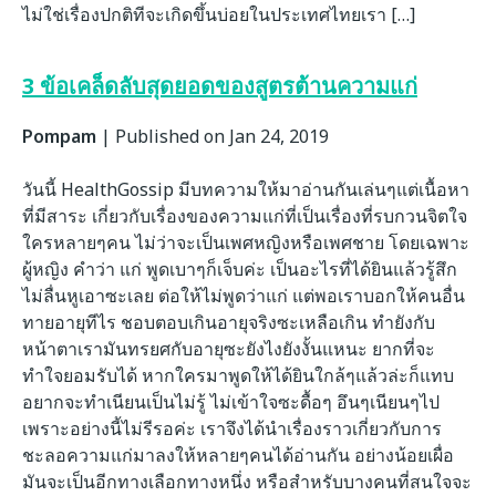
ไม่ใช่เรื่องปกติทีจะเกิดขึ้นบ่อยในประเทศไทยเรา […]
3 ข้อเคล็ดลับสุดยอดของสูตรต้านความแก่
Pompam
|
Published on Jan 24, 2019
วันนี้ HealthGossip มีบทความให้มาอ่านกันเล่นๆแต่เนื้อหา
ที่มีสาระ เกี่ยวกับเรื่องของความแก่ที่เป็นเรื่องที่รบกวนจิตใจ
ใครหลายๆคน ไม่ว่าจะเป็นเพศหญิงหรือเพศชาย โดยเฉพาะ
ผู้หญิง คำว่า แก่ พูดเบาๆก็เจ็บค่ะ เป็นอะไรที่ได้ยินแล้วรู้สึก
ไม่ลื่นหูเอาซะเลย ต่อให้ไม่พูดว่าแก่ แต่พอเราบอกให้คนอื่น
ทายอายุทีไร ชอบตอบเกินอายุจริงซะเหลือเกิน ทำยังกับ
หน้าตาเรามันทรยศกับอายุซะยังไงยังงั้นแหนะ ยากที่จะ
ทำใจยอมรับได้ หากใครมาพูดให้ได้ยินใกล้ๆแล้วล่ะก็แทบ
อยากจะทำเนียนเป็นไม่รู้ ไม่เข้าใจซะดื้อๆ อึนๆเนียนๆไป
เพราะอย่างนี้ไม่รีรอค่ะ เราจึงได้นำเรื่องราวเกี่ยวกับการ
ชะลอความแก่มาลงให้หลายๆคนได้อ่านกัน อย่างน้อยเผื่อ
มันจะเป็นอีกทางเลือกทางหนึ่ง หรือสำหรับบางคนที่สนใจจะ