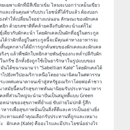
เฉพาะผักที่มีสีเขียวเข้ม ไหนจะบอกว่าเหม็นเขียว
จักและเห็นคุณค่ากับประโยชน์ที่ได้รับแล้ว ต้องบอก
้องทำให้เปลี่ยนใจอย่างแน่นอน ลักษณะของผักเคล
ยิก ด้วยรสชาติที่คล้ายคลึงกับผักคะน้าแต่ก็ไม่
ุ์เดียวกับผักคะน้า โดยผักเคลเป็นผักที่อยู่ในตระกูล
็นได้ว่าผักที่อยู่ในตระกูลนี้จะมีคุณค่าทางอาหารจะ
งสิ้นยุคกลางได้มีการถูกค้นพบของผักเคลและผักเคล
รป จริงๆ แล้วพืชผักใบหยิกสายพันธุ์ของกะหล่ำปลีกับผัก
สี่ในกรีซ อีกทั้งยังถูกใช้เป็นยารักษาในรูปแบบของ
โรมันได้ขนานนามว่า “Sabellian Kale” โดยผักเคลได้
้เข้าไปยังทวีปอเมริกาเหนือโดยอาณานิคมในศตวรรษ
าสู่ประเทศแคนาดาจนเข้าสู่สหรัฐอเมริกาโดยพ่อค้าชาว
่ามาสมัยนี้คนรักสุขภาพหันมานิยมรับประทานอาหาร
คลที่ส่วนใหญ่จะนำมาปั่นเป็นสมูทตี้แบบ Green
อหน่ายของสุขภาพที่ย่ำแย่ ขับถ่ายไม่ปกติ รู้สึก
เพื่อสุขภาพนั่นเป็นสิ่งที่ดีและควรเป็นอย่างยิ่ง
บประทานแต่ถ้าคุณเลือกรับประทานที่ถูกและเหมาะ
มค่ะ ผักเคล (Kale) คืออะไรและมีประโยชน์อย่างไร