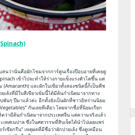
(Spinach)
บสนว่านั่นคือผักโขมจากการ์ตูนเรื่องป๊อบอายที่เคยดู
า Spinach เข้าไปจะทำให้ร่างกายแข็งแรงตัวโตขึ้น แต่
ม (Amaranth) และผักใบเขียวทั้งสองชนิดนี้ก็เป็นพืช
วยเล้งที่มีใบสีเขียวเข้มนี้ได้มีต้นกำเนิดมาจากทาง
 ปีมาแล้วค่ะ อีกทั้งยังเป็นผักที่ชาวอิหร่านนิยม
Vegetables” กันเลยทีเดียว โดยจากชื่อที่นิยมเรียก
คิดว่ามีต้นกำเนิดมาจากประเทศจีน แต่ความจริงแล้ว
เทศเนปาล ซึ่งในศตวรรษที่สิบเจ็ดได้นำไปเผยแพร่
เซียกรีน” เหตุผลที่มีชื่อว่าผักปวยเล้ง ซึ่งดูเหมือน