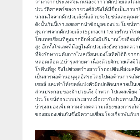
ว่ามาจากประเทศจีน ก็เนื่องจากว่าผักปวยเล้งได้ม
ประวัติศาสตร์ของราชวงศ์ถังจึงได้มีชื่อเป็นภาษ
น่าสนใจจากผักปวยเล้งนี้แล้วประโยชน์และคุณค
ดังนั้นวันนี้เราเลยอยากนำข้อมูลของประโยชน์
สุขภาพจากผักปวยเล้ง (Spinach) 1.ช่วยรักษาโรค
โพแทสเซียมที่สูงมากอีกทั้งยังมีปริมาณโซเดียมต่ำ
สูง อีกทั้งโฟเลตที่มีอยู่ในผักปวยเล้งยังช่วย
ที่ยังรักษาระดับการไหลเวียนของโลหิตได้ดี 
หลอดเลือด 2.บำรุงสายตา เนื่องด้วยผักปวยเล้งมีว
โรทีนที่สูง จึงไปช่วยสร้างสารโรดอปซินที่ส่งผลดี
เป็นสารต่อต้านอนุมูลอิสระโดยไปต่อต้านการเกิดป
เซลล์ และทำให้เซลล์แบ่งตัวผิดปกติจนกลายเป็นเ
ส่วนประกอบของผักปวยเล้ง จำพวก โปแตสเซียม โ
ประโยชน์ต่อระบบประสาทเมื่อเรารับประทานเป
บำรุงสมองเพิ่มความจำลดความเสี่ยงของการเกิดโ
ของสมองเช่นกันซึ่งมีความเชื่อมโยงเกี่ยวพันกับก