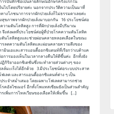
ีการบันทึกชื่อเป็นลายลักษณ์อักษรครั้งแรกใน
าจีนไปโดยปริยายค่ะ นอกจากประวัติความเป็นมาที่
่าทางโภชนาการจากผักปวยเล้งก็ไม่ธรรมดาเลยค่ะ
ทางสุขภาพจากผักปวยเล้งมาบอกกัน 16 ประโยชน์ต่อ
ความดันโลหิตสูง การที่ผักปวยเล้งมีปริมาณ
 จึงส่งผลที่ประโยชน์ต่อผู้ที่ป่วยโรคความดันโลหิต
ลดความดันโลหิตสูงและช่วยผ่อนคลายหลอดเลือดในขณะ
จากการลดความดันโลหิตและผ่อนคลายความตึงของ
ิตามินเอและสารแอนตี้ออกซิแดนท์ที่เรียกว่าเบต้าแค
ต่อการมองเห็นในเวลากลางคืนให้ดีขึ้นค่ะ อีกทั้งยัง
ฏิกิริยาออกซิเดชั่นซึ่งจะทำลายส่วนต่างๆ ของ
ซลล์มะเร็งได้อีกด้วย 3.มีประโยชน์ต่อระบบประสาท
ฟเลต และสารแอนตี้ออกซิแดนท์ต่าง ๆ เป็น
็นประจำสม่ำเสมอ โดยเฉพาะโฟเลตสามารถช่วย
รคอัลไซเมอร์ อีกทั้งโพแทสเซียมยังเป็นส่วนสำคัญ
ารเพิ่มการไหลเวียนของเลือดให้เพิ่มขึ้น […]