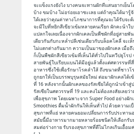
จะแข็งแรงยังไง บางคนจะทานผักทีแสนยากเย็นโดย
บ้าง ขมบ้าง ไม่อร่อยเอาซะเลย แต่ถ้าคุณได้มารู้
ได้เลยว่าคุณค่าทางโภชนาการที่คุณจะได้รับจะต
จะมีใบที่หยิกสีเขียวเข้มหลายคนเรียก ผักคะน้าใบห
แปลกใจเลยเนื่องจากผักเคลเป็นพืชผักที่อยู่สายพันธ
เดียวกันกับกะหล่ำปลีเช่นเดียวกับบล็อคโคลี่ จะเห
ไม่แตกต่างกันมาก ความเป็นมาของผักเคล เมื่อถึ
ก็เป็นพืชผักสีเขียวเข้มที่เห็นได้ทั่วไปในทวีปยุโ
สายพันธุ์ใบเรียบแบนได้มีอยู่แล้วตั้งแต่ศตวรรษที่
อาหารซึ่งใช้เพื่อรักษาโรคลำใส้ ถึงขนาดที่ชาว
ถูกยกให้เป็นบรรพบุรุษสมัยใหม่ ต่อมาผักเคลได
ที่ 16 หลังจากนั้นผักเคลของรัสเซียได้ถูกนำเข้
รัสเซียในศตวรรษที่ 19 และคงไม่ต้องสงสัยเลยว
เพื่อสุขภาพ โดยเฉพาะจาก Super Food อย่างผักเ
Smoothies ดื่มน้ำผักกันให้เห็นทั่วไป ด้วยความเบื่
สุขภาพที่แย่ หลายคนยอมเปลี่ยนการรับประทานอาหาร
สมัยนี้มีอาหารมากมายหลายร้อยชนิดให้เลือกรั
สมต่อร่างกาย รับรองสุขภาพที่ดีไม่ไกลเกินเอื้อ