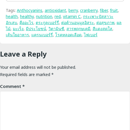
Tags:
Anthocyanins
,
antioxidant
,
berry
,
cranberry
,
fiber
,
fruit
,
health
,
healthy
,
nutrition
,
red
,
vitamin C
,
กระเพาะปัสสาวะ
อักเสบ
,
คืออะไร
,
ตระกูลเบอร์รี่
,
ต่อต้านอนุมูลอิสระ
,
ต่อสุขภาพ
,
ผล
ไม้
,
มะเร็ง
,
มีประโยชน์
,
วิตามินซี
,
สารพฤกษเคมี
,
สีแดงสดใส
,
เส้นใยอาหาร
,
แครนเบอร์รี่
,
โรคหลอดเลือด
,
ไฟเบอร์
Leave a Reply
Your email address will not be published.
Required fields are marked
*
Comment
*