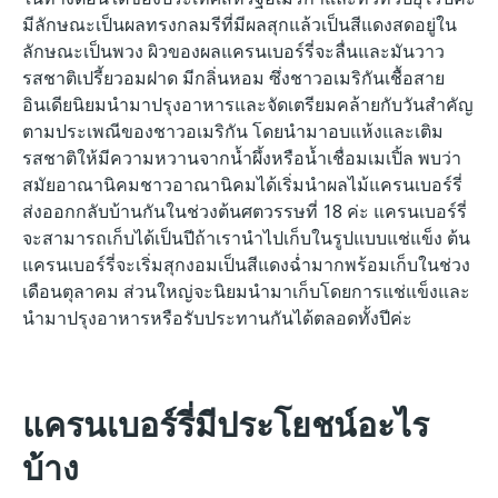
มีลักษณะเป็นผลทรงกลมรีที่มีผลสุกแล้วเป็นสีแดงสดอยู่ใน
ลักษณะเป็นพวง ผิวของผลแครนเบอร์รี่จะลื่นและมันวาว
รสชาติเปรี้ยวอมฝาด มีกลิ่นหอม ซึ่งชาวอเมริกันเชื้อสาย
อินเดียนิยมนำมาปรุงอาหารและจัดเตรียมคล้ายกับวันสำคัญ
ตามประเพณีของชาวอเมริกัน โดยนำมาอบแห้งและเติม
รสชาติให้มีความหวานจากน้ำผึ้งหรือน้ำเชื่อมเมเปิ้ล พบว่า
สมัยอาณานิคมชาวอาณานิคมได้เริ่มนำผลไม้แครนเบอร์รี่
ส่งออกกลับบ้านกันในช่วงต้นศตวรรษที่ 18 ค่ะ แครนเบอร์รี่
จะสามารถเก็บได้เป็นปีถ้าเรานำไปเก็บในรูปแบบแช่แข็ง ต้น
แครนเบอร์รี่จะเริ่มสุกงอมเป็นสีแดงฉ่ำมากพร้อมเก็บในช่วง
เดือนตุลาคม ส่วนใหญ่จะนิยมนำมาเก็บโดยการแช่แข็งและ
นำมาปรุงอาหารหรือรับประทานกันได้ตลอดทั้งปีค่ะ
แครนเบอร์รี่มีประโยชน์อะไร
บ้าง