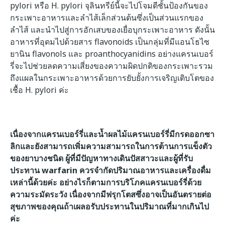
pylori หรือ H. pylori จุลินทรีย์นี้จะไปโจมตีชั้นป้องกันของ
กระเพาะอาหารและลำไส้เล็กส่วนต้นซึ่งเป็นส่วนแรกของ
ลำไส้ และนำไปสู่การอักเสบของเยื่อบุกระเพาะอาหาร ดังนั้น
อาหารที่อุดมไปด้วยสาร flavonoids เป็นกลุ่มที่มีแอนโธไซ
ยานิน flavonols และ proanthocyanidins อย่างแครนเบอร์
รี่จะไปช่วยลดความเสี่ยงของความผิดปกติของกระเพาะรวม
ถึงแผลในกระเพาะอาหารด้วยการยับยั้งการเจริญเติบโตของ
เชื้อ H. pylori ค่ะ
เนื่องจากแครนเบอร์รี่และน้ำผลไม้แครนเบอร์รี่มีกรดออกซา
ลิกและยังสามารถเพิ่มความสามารถในการต้านการแข็งตัว
ของยาบางชนิด ผู้ที่มีปัญหาทางเดินปัสสาวะและผู้ที่รับ
ประทาน warfarin ควรจำกัดปริมาณอาหารและเครื่องดื่ม
เหล่านี้ด้วยค่ะ อย่างไรก็ตามการบริโภคแครนเบอร์รี่ด้วย
ความระมัดระวัง เนื่องจากมีฟรุกโตสซึ่งอาจเป็นอันตรายต่อ
สุขภาพของคุณถ้าเผลอรับประทานในปริมาณที่มากเกินไป
ค่ะ