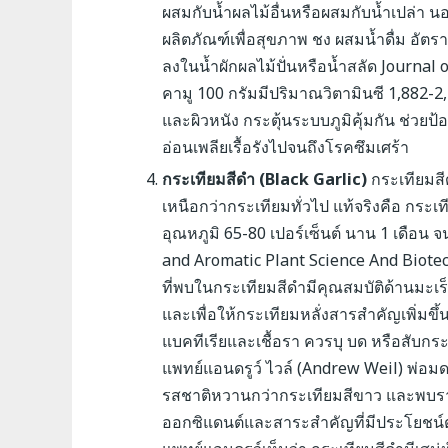
ผสมกับน้ำผลไม้อื่นหรือผสมกับน้ำเปล่า 
ผลิตภัณฑ์เพื่อสุขภาพ ชง ผสมน้ำดื่ม อัตรา
ลงในน้ำผักผลไม้ปั่นหรือน้ำสลัด
Journal 
คามู 100 กรัมมีปริมาณวิตามินซี 1,882-
และผิวหนัง กระตุ้นระบบภูมิคุ้มกัน ช่ว
อ่อนเพลียเรื้อรังไปจนถึงโรคซึมเศร้า
กระเทียมสีดำ (Black Garlic)
กระเทียมสี
เหนือกว่ากระเทียมทั่วไป แท้จริงคือ กระเ
อุณหภูมิ 65-80 เปอร์เซ็นต์ นาน 1 เดือน
and Aromatic Plant Science And Biotechn
ที่พบในกระเทียมสีดำมีคุณสมบัติด้านมะเร
และเพื่อให้กระเทียมหลั่งสารสำคัญเพิ่มขึ้น 
แบคทีเรียและเชื้อรา ควรบุ บด หรือสับกระ
แพทย์แอนดรูว์ ไวล์ (Andrew Weil) พ่อม
รสชาติหวานกว่ากระเทียมสีขาว และพบรายง
ออกซิแดนต์และสาระสำคัญที่มีประโยชน์