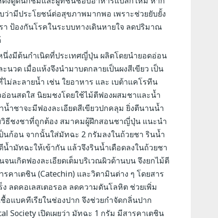
ห์ดึงดูดนักชิมและผู้ที่ชื่นชอบอาหารแปลกใหม่ หาก
ับว่ามีประโยชน์ต่อสุขภาพมากพอ เพราะช่วยยับยั้ง
ื้อรา ป้องกันโรคในระบบทางเดินหายใจ ลดปริมาณ
้
นึ่งมีต้นกำเนิดที่ประเทศญี่ปุ่น ผลิตโดยนำยอดอ่อน
วด เมื่อแห้งจึงนำมาบดกลายเป็นผงสีเขียว เป็น
รที่ไม่ละลายน้ำ เช่น ใยอาหาร และ เบต้าแคโรทีน
ียวอ่อนสดใส นิยมชงโดยใช้ไม้ตีฟองผสมชาและน้ำ
้าน้ำชาจะมีฟองละเอียดสีเขียวปกคลุม ยิ่งตีนานน้ำ
วิธีชงชาที่ถูกต้อง สมาคมผู้ฝึกสอนชาญี่ปุ่น แนะนำ
ป็นก้อน จากนั้นใส่มัทฉะ 2 กรัมลงในถ้วยชา รินน้ำ
ตีน้ำมัทฉะให้เข้ากัน แล้วจึงรินน้ำเดือดลงในถ้วยชา
กันจนเกิดฟองละเอียดเต็มบริเวณผิวด้านบน จึงยกไม้ตี
ารคาเตชิน (Catechin) และวิตามินต่าง ๆ โดยสาร
ร็ง ลดคอเลสเตอรอล ลดความดันโลหิต ช่วยเพิ่ม
ชื้อแบคทีเรียในช่องปาก จึงช่วยกำจัดกลิ่นปาก
 Society เปิดเผยว่า มัทฉะ 1 กรัม มีสารคาเตชิน