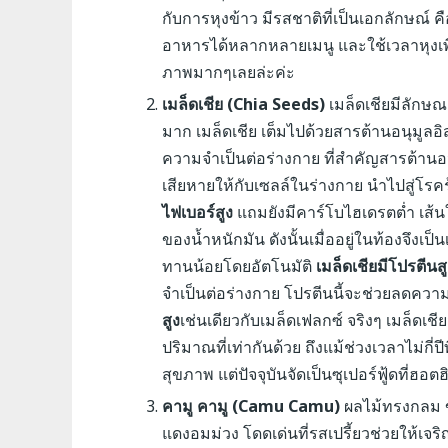
กับการหุงข้าว มีรสชาติที่เป็นเอกลักษณ์
อาหารได้หลากหลายเมนู และใช้เวลาหุงเพียงไ
ภาพมากๆเลยล่ะค่ะ
เมล็ดเชีย (Chia Seeds)
เมล็ดเชียมีลักษณ
มาก เมล็ดเชีย เต็มไปด้วยสารต้านอนุมูลอิส
ความจำเป็นต่อร่างกาย ที่สำคัญสารต้านอนุ
เสียหายให้กับเซลล์ในร่างกาย นำไปสู่โรค
ไฟเบอร์สูง
แถมยังมีคาร์โบไฮเดรตต่ำ เส้น
ของน้ำหนักมัน ดังนั้นเมื่ออยู่ในท้องจึงเป็
ทานน้อยโดยอัตโนมัติ
เมล็ดเชียมีโปรตีนส
จำเป็นต่อร่างกาย โปรตีนนี้จะช่วยลดคว
สูง
เช่นเดียวกับเมล็ดเฟลกซ์ จริงๆ เมล็ดเ
ปริมาณที่เท่ากันด้วย ถึงแม้ช่วงเวลาไม่กี่
สุขภาพ แต่ปัจจุบันจัดเป็นซุเปอร์ฟู้ดที่ฮอตฮิ
คามู คามู (Camu Camu)
ผลไม้ทรงกลม ขน
แดงอมม่วง โดดเด่นที่รสเปรี้ยวช่วยให้เจ