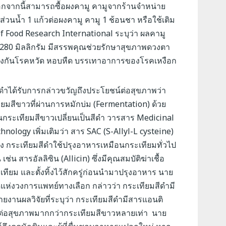
นอกจากนี้สามารถซื้อผงคามู คามูจากร้านจำหน่าย
ส่วนน้ำ 1 แก้วต่อผงคามู คามู 1 ช้อนชา หรือใช้เติม
of Food Research International ระบุว่า ผลคามู
2,280 มิลลิกรัม มีสรรพคุณช่วยรักษาสุขภาพดวงตา
ยป้องกันโรคหวัด หอบหืด บรรเทาอาการของโรคเหงือก
ดำได้รับการกล่าวขวัญถึงประโยชน์ต่อสุขภาพว่า
ทียมสีขาวที่ผ่านการหมักบ่ม (Fermentation) ด้วย
 จนกระเทียมสีขาวเปลี่ยนเป็นสีดำ วารสาร Medicinal
ology เพิ่มเติมว่า สาร SAC (S-Allyl-L cysteine)
็ง
กระเทียมสีดำใช้ปรุงอาหารเหมือนกระเทียมทั่วไป
เช่น สารอัลลิซิน (Allicin) ซึ่งมีคุณสมบัติฆ่าเชื้อ
เทียม และตั้งทิ้งไว้สักครู่ก่อนนำมาปรุงอาหาร
นาย
ดแห่งวงการแพทย์ทางเลือก กล่าวว่า กระเทียมสีดำมี
านผลวิจัยที่ระบุว่า กระเทียมสีดำมีสารแอนติ
ต่อสุขภาพมากกว่ากระเทียมสีขาวหลายเท่า
นาย