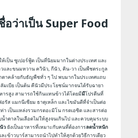
ชื่อว่าเป็น Super Food
้เป็น ซูเปอร์ฟู้ด เป็นที่นิยมมากในต่างประเทศ และ
และขนมหวาน ควินัว, กีนัว, คิน-วา เป็นพืชตระกูล
น้าตาคล้ายกับธัญพืชทั่ว ๆ ไป พบมากในประเทศแถบ
โคลัมเบีย เป็นต้น คีนัวมีประโยชน์มากจนได้รับฉายา
งอาหารสูง สามารถใช้กินแทนข้าวได้โดยมี
มี
โปรตีนที่
ฟอรัส แมกนีเซียม ธาตุเหล็ก และไขมันดีที่จำเป็นต่อ
2 เท่า เป็นแหล่งรวมกรดอะมิโน กรดเอซิด และสารต่อ
น้ำตาลในเลือดไม่ให้สูงจนเกินไป และควบคุมระบบ
ีนัว
ยังเป็นอาหารที่เหมาะกับคนที่ต้องการ
ลดน้ำหนัก
ีและข้าวบาร์สามารถนำไปทำให้สุกด้วยวิธีการเดียว