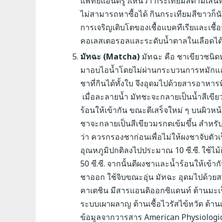
แพทย์แอนดรูว์เห็นว่า กระเทียมสีดำมีเสน่
ไม่สามารถหาซื้อได้ กินกระเทียมสีขาวก็น
การเจริญเติบโตของเชื้อแบคทีเรียและเช
คอเลสเตอรอลและระดับน้ำตาลในเลือดได
มัทฉะ (Matcha)
มัทฉะ คือ ชาเขียวชนิดห
มาอบไอน้ำโดยไม่ผ่านกระบวนการหมักและน
ชาที่กินได้ทั้งใบ จึงอุดมไปด้วยสารอาหา
เมื่อละลายน้ำ มัทชะจะกลายเป็นน้ำสีเข
ร้อนให้เข้ากัน ขณะตีเสร็จใหม่ ๆ บนผิวหน
ชาจะกลายเป็นสีเขียวมรกตเข้มขึ้น
สำหรับ
ว่า ควรกรองชาก่อนเพื่อไม่ให้ผงชาจับตัวเ
อุณหภูมิปกติลงไปประมาณ 10 ซี.ซี. ใช้ไม้
50 ซี.ซี. จากนั้นตีผงชาและน้ำร้อนให้เข้า
ชาออก ใช้จิบขณะอุ่น มัทฉะ อุดมไปด้วยส
คาเตชิน มีสารแอนติออกซิแดนท์ ต้านมะเ
ระบบเผาผลาญ ต้านเชื้อไวรัสไข้หวัด ต้านเ
ข้อมูลจากวารสาร American Physiological