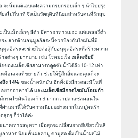
 คือ จะนิ่มแต่แอบแฝงความกรุบกรอบเล็ก ๆ นำไปปรุง
ม่กี่นาที จึงเป็นวัตถุดิบที่นิยมสำหรับคนที่รักสุข
ะเป็นเม็ดเล็กๆ สีดำ มีสารอาหารเยอะ แต่แคลอรี่ต่ำ
ระ สารต้านอนุมูลอิสระนี้ช่วยป้องกันไขมันที่มี
มูลอิสระจะช่วยไปต่อสู้กับอนุมูลอิสระที่สร้างความ
ร้ายต่างๆ มากมาย เช่น โรคมะเร็ง
เมล็ดเชียมี
ใยของเมล็ดเชียสามารถดูดซับน้ำได้ถึง
10-12
เท่า
นเหมือนเจลที่ขยายตัว ช่วยให้รู้สึกอิ่มและคุณก็จะ
ูงถึง
14%
ของน้ำหนักมัน อีกทั้งยังมีกรดอะมิโนที่
ามอยากอาหารได้ และ
เมล็ดเชียมีกรดไขมันโอเมก้า
ชียมีกรดไขมันโอเมก้า
3
มากกว่าปลาแซลมอนใน
ปีที่ผ่านมานี้ได้รับความนิยมอย่างมากในหมู่คนรัก
ตสุดๆ ก็ว่าได้ค่ะ
าดเท่าผลพุทรา เมื่อสุกจะเปลี่ยนจากสีเขียวเป็นสี
ริญอาหาร
นิยมคั้นผลคามู คามูสด ดื่มเป็นน้ำผลไม้