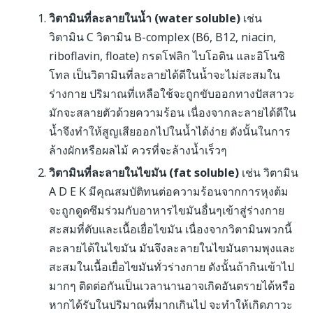
วิตามินที่ละลายในน้ำ (water soluble)
เช่น
วิตามิน C วิตามิน B-complex (B6, B12, niacin,
riboflavin, floate) กรดโฟลิก ไบโอติน และอิโนซิ
โทล เป็นวิตามินที่ละลายได้ดีในน้ำจะไม่สะสมใน
ร่างกาย ปริมาณที่เหลือใช้จะถูกขับออกทางปัสสาวะ
มักจะสลายตัวด้วยความร้อน เนื่องจากละลายได้ดีใน
น้ำจึงทำให้สูญเสียออกไปในน้ำได้ง่าย ดังนั้นในการ
ล้างผักหรือผลไม้ ควรที่จะล้างน้ำเร็วๆ
วิตามินที่ละลายในไขมัน (fat soluble)
เช่น วิตามิน
A D E K มีคุณสมบัติทนต่อความร้อนจากการหุงต้ม
จะถูกดูดซึมร่วมกับอาหารไขมันอื่นๆเข้าสู่ร่างกาย
สะสมที่ตับและเนื้อเยื่อไขมัน เนื่องจากวิตามินพวกนี้
ละลายได้ในไขมัน มันจึงละลายในไขมันตามพุงและ
สะสมในเนื้อเยื่อไขมันทั่วร่างกาย ดังนั้นถ้ากินเข้าไป
มากๆ ติดต่อกันเป็นเวลานานอาจเกิดอันตรายได้หรือ
หากได้รับในปริมาณที่มากเกินไป จะทำให้เกิดภาวะ