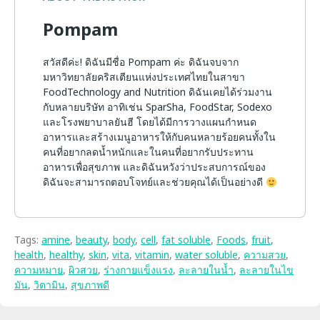
Pompam
สวัสดีค่ะ! ดิฉันมีชื่อ Pompam ค่ะ ดิฉันจบจาก
มหาวิทยาลัยคริสเตียนแห่งประเทศไทยในสาขา
FoodTechnology and Nutrition ดิฉันเคยได้ร่วมงาน
กับหลายบริษัท อาทิเช่น SparSha, FoodStar, Sodexo
และโรงพยาบาลยันฮี โดยได้มีการวางแผนกำหนด
อาหารและสร้างเมนูอาหารให้กับคนหลายร้อยคนทั้งใน
คนที่อยากลดน้ำหนักและในคนที่อยากรับประทาน
อาหารเพื่อสุขภาพ และดิฉันหวังว่าประสบการณ์ของ
ดิฉันจะสามารถตอบโจทย์และช่วยคุณได้เป็นอย่างดี
Tags:
amine
,
beauty
,
body
,
cell
,
fat soluble
,
Foods
,
fruit
,
health
,
healthy
,
skin
,
vita
,
vitamin
,
water soluble
,
ความสวย
,
ความหมาย
,
ผิวสวย
,
ร่างกายแข็งแรง
,
ละลายในน้ำ
,
ละลายในไข
มัน
,
วิตามิน
,
สุขภาพดี