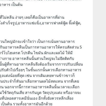
อาหาร เป็นต้น
่ไม่คลีน ง่ายๆ เลยก็คือเป็นอาหารที่ผ่าน
เร็จรูป,อาหารแช่แข็ง,อาหารฟาสต์ฟู้ด จั๊งค์ฟู้ด,
นใหญ่มักจะเข้าใจว่า เป็นการเน้นทานอาหาร
ารกินอาหารคลีนเป็นการทานอาหารให้ครบสัดส่วน 5
ร์โบไฮเดรต โปรตีน ไขมัน ผักและผลไม้ ให้มี
างกาย อาหารคลีนนั้นส่วนใหญ่จะไม่ยึดติดกับ
นผู้ที่ทานอาหารคลีนจึงต้องเริ่มจากการปรับเปลี่ยน
ับตัวไปเรื่อยๆ ในขั้นแรกนั้นควรเลือกทานอาหาร
ุงแต่งน้อยที่สุด เช่น จากเดิมเคยทานข้าวขาวก็
เป็นประจำก็หันมาเลือกทานผลไม้สดแทน จากที่เคย
้แทน นอกจากนี้การทานอาหารคลีนนั้นเวลาจะเลือก
ใช้วัตถุกันเสีย สารกันบูด วัตถุปรุงแต่ง หรืออาจจะ
องที่ปลอดสารเคมีนั่นเอง อีกทั้งยังควรหลีกเลี่ยง
 เป็นต้น รวมทั้งอาหารมันอีกด้วย