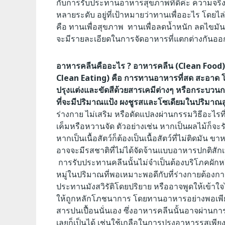
กับการรับประทานอาหารสุขภาพที่ดีค่ะ
ความจริง
หลายระดับ อยู่ที่เป้าหมายว่าทานเพื่ออะไร โด
คือ ทานเพื่อสุขภาพ ทานเพื่อลดน้ำหนัก ลดไขมัน ทา
จะมีรายละเอียดในการจัดอาหารที่แตกต่างกันออก
อาหารคลีนคืออะไร ?
อาหารคลีน (Clean Food) ห
Clean Eating) คือ การทานอาหารที่สด สะอาด
ปรุงแต่งและขัดสี
ด้วยสารเคมีต่างๆ หรือกระบว
ที่จะมีปริมาณแป้ง ผงชูรสและโซเดียมในปริมาณส
ร่างกาย ไม่เสริม หรือดัดแปลงผ่านกรรมวิธีอะไรที
เค็มหรือหวานจัด ตัวอย่างเช่น หากเป็นผลไม้ก็
หากเป็นเนื้อสัตว์ก็ต้องเป็นเนื้อสัตว์ที่ไม่ติดมัน 
อาจจะมีรสชาติที่ไม่ได้จัดจ้านแบบอาหารปกติสักเท
การรับประทานคลีนนั้นไม่จำเป็นต้องบริโภคผักหรื
หมู่ในปริมาณที่พอเหมาะพอดีกับที่ร่างกายต้องการด
ประทานมังสวิรัติโดยปริยาย
หรืออาจพูดให้เข้าใ
ให้ถูกหลักโภชนาการ โดยทานอาหารอย่างพอเพียงค
สารปนเปื้อนนั่นเอง ซึ่งอาหารคลีนนั้นอาจผ่านกา
เลยก็เป็นได้ เช่นใช้เกลือในการปรุงอาหารรสเพี