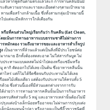
แล้วหากพูดกันตามตรงแล้วล่ะก็ การทานคลีนนั้นมี
ยไล่ระดับความยากและรายละเอียดต่างๆตามเป้าหมาย
นเพื่อสร้างกล้ามเนื้อ ซึ่งทั้งสามกลุ่มเป้าหมายนี้
ไปแต่จะมีหลักการใกล้เคียงกัน
รือที่คนส่วนใหญ่เรียกกันว่า กินคลีน (Eat Clean,
 โดยเน้นการทานอาหารแบบธรรมชาติไม่ผ่านการ
นการหมักดอง รวมถึงอาหารขยะและอาหารสำเร็จรูป
ูง
เป็นอาหารที่ล้วนแล้วแต่เป็นสิ่งที่มีประโยชน์ต่อ
่มากมาย อีกทั้งต้องสดสะอาด ไม่ใส่สารกันบูด ไม่
จะรับประทานแบบผลสดไม่นำไปดองหรือแช่อิ่มหรือ
ขาหมู คากิ ตัดออกไปได้เลย เป็นต้น ซึ่งอาหารคลีนนั้น
่าไหร่ แต่ก็ไม่ได้จืดชืดจนรับประทานไม่ได้เลย
อผลไม้เพียงเดียว แต่ต้องรับประทานให้ครบทั้ง 5
้วย ซึ่งส่วนนี้เองที่มีส่วนแตกต่างจากการรับ
จได้ง่ายว่า การทานอาหารคลีนนั้นเป็นการกินอาหาร
รบสัดส่วนทั้ง 5 หมู่
และอาหารเหล่านั้นต้องไม่มี
รปรุงแต่งบ้างเล็กน้อยหรืออาจจะไม่ผ่านการปรุงแต่ง
ยงเล็กน้อยแทนน้ำปลา
หรืออาจจะเป็นซีอิ๊วขาวชนิดที่