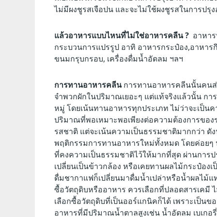
ไม่มีผงชูรสเจือปน และจะไม่ใช้ผงชูรสในการปรุง
แล้วอาหารแบบไหนที่ไม่ใช่อาหารคลีน ?
อาหารที
กระบวนการแปรรูป อาทิ อาหารกระป๋อง,อาหารกึ่งสำ
ขนมกรุบกรอบ, เครื่องดื่มน้ำอัดลม ฯลฯ
การทานอาหารคลีน
การทานอาหารคลีนนั้นคนส่ว
จำพวกผักในปริมาณเยอะๆ แต่แท้จริงแล้วนั้น ก
หมู่ โดยเน้นทานอาหารทุกประเภท ไม่ว่าจะเป็นคา
ปริมาณที่พอเหมาะพอเพียงต่อความต้องการของร่
รสชาติ แต่จะเน้นความเป็นธรรมชาติมากกว่า ดังนั้
พฤติกรรมการทานอาหารใหม่ทั้งหมด โดยค่อยๆ ปร
ที่คงความเป็นธรรมชาติไว้ให้มากที่สุด ผ่านการปร
เปลี่ยนเป็นข้าวกล้อง หรือเคยทานผลไม้กระป๋อง
ดื่มชากาแฟก็เปลี่ยนมาดื่มน้ำเปล่าหรือน้ำผลไม
ซื้อวัตถุดิบหรืออาหาร ควรเลือกที่ปลอดสารเคมี ไม่
เลือกซื้อวัตถุดิบที่เป็นออร์แกนิคก็ได้ เพราะเป็นข
อาหารที่มีปริมาณน้ำตาลสูงเช่น น้ำอัดลม เบเกอรี่