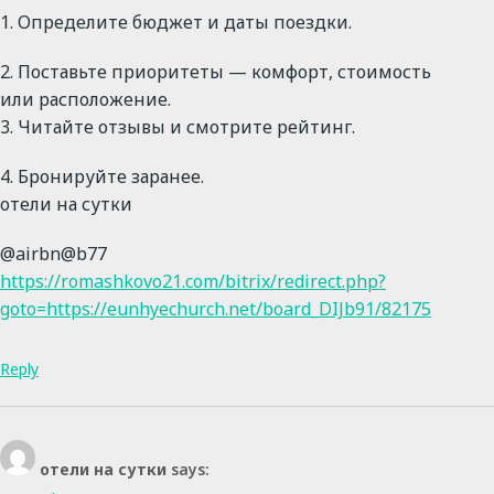
1. Определите бюджет и даты поездки.
2. Поставьте приоритеты — комфорт, стоимость
или расположение.
3. Читайте отзывы и смотрите рейтинг.
4. Бронируйте заранее.
отели на сутки
@airbn@b77
https://romashkovo21.com/bitrix/redirect.php?
goto=https://eunhyechurch.net/board_DIJb91/82175
Reply
отели на сутки
says: