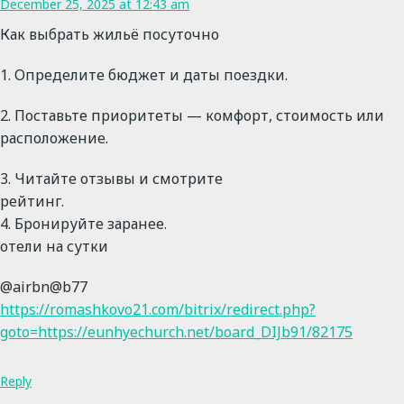
December 25, 2025 at 12:43 am
Как выбрать жильё посуточно
1. Определите бюджет и даты поездки.
2. Поставьте приоритеты — комфорт, стоимость или
расположение.
3. Читайте отзывы и смотрите
рейтинг.
4. Бронируйте заранее.
отели на сутки
@airbn@b77
https://romashkovo21.com/bitrix/redirect.php?
goto=https://eunhyechurch.net/board_DIJb91/82175
Reply