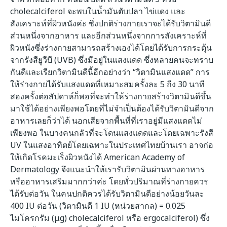
cholecalciferol จะพบในน้ำมันตับปลา ไข่แดง และ
สังเคราะห์ที่ผิวหนังค่ะ ซึ่งปกติร่างกายเราจะได้รับวิตามินดี
ส่วนหนึ่งจากอาหาร และอีกส่วนหนึ่งจากการสังเคราะห์ที่
ผิวหนังซึ่งร่างกายสามารถสร้างเองได้โดยได้รับการกระตุ้น
จากรังสียูวีบี (UVB) ซึ่งมีอยู่ในแสงแดด ซึ่งหลายคนจะทราบ
กันดีและเรียกวิตามินดีนี้อีกอย่างว่า “วิตามินแสงแดด” การ
ให้ร่างกายได้รับแสงแดดที่เหมาะสมครั้งละ 5 ถีง 30 นาที
สองครั้งต่อสัปดาห์ก็พอที่จะทำให้ร่างกายสร้างวิตามินดีขึ้น
มาใช้ได้อย่างเพียงพอโดยที่ไม่จำเป็นต้องได้รับวิตามินดีจาก
อาหารเลยก็ว่าได้ นอกเสียจากพื้นที่ที่เราอยู่มีแสงแดดไม่
เพียงพอ ในบางคนกลัวที่จะโดนแสงแดดและโดยเฉพาะรังสี
UV ในแสงอาทิตย์โดยเฉพาะในประเทศไทยบ้านเรา อาจก่อ
ให้เกิดโรคมะเร็งผิวหนังได้ American Academy of
Dermatology จึงแนะนำให้เรารับวิตามินผ่านทางอาหาร
หรืออาหารเสริมมากกว่าค่ะ โดยทั่วปริมาณที่ร่างกายควร
ได้รับต่อวัน ในคนปกติควรได้รับวิตามินดีอย่างน้อยวันละ
400 IU ต่อวัน (วิตามินดี 1 IU (หน่วยสากล) = 0.025
ไมโครกรัม (μg) cholecalciferol หรือ ergocalciferol) ซึ่ง