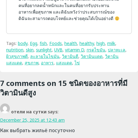
คนที่อยากลดน้ำหนักและในคนที่อยากรับประทาน
อาหารเพื่อสุขภาพ และดิฉันหวังว่าประสบการณ์ของ
ดิฉันจะสามารถตอบโจทย์และช่วยคุณได้เป็นอย่างดี
Tags:
body
,
Egg
,
fish
,
Foods
,
health
,
healthy
,
high
,
milk
,
nutrition
,
skin
,
sunlight
,
UVB
,
vitamin D
,
กรดไขมัน
,
ปลาทะเล
,
ผิวสุขภาพดี
,
ละลายในไขมัน
,
วิตามินดี
,
วิตามินแดด
,
วิตามิน
แสงแดด
,
สุขภาพ
,
อาหาร
,
แสงแดด
,
ไข่
7 comments on
15 ชนิดของอาหารที่มี
วิตามินดีสูง
отели на сутки
says:
December 25, 2025 at 12:43 am
Как выбрать жильё посуточно