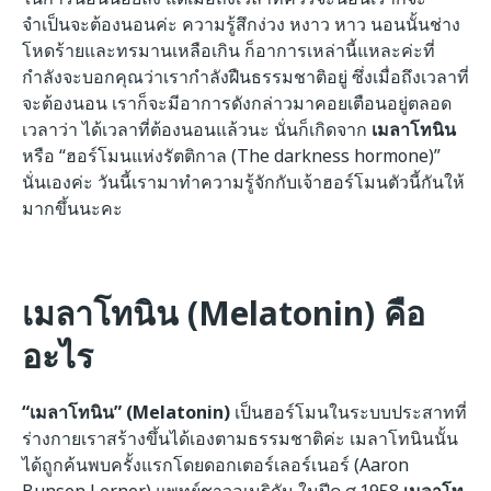
จำเป็นจะต้องนอนค่ะ ความรู้สึกง่วง หงาว หาว นอนนั้นช่าง
โหดร้ายและทรมานเหลือเกิน ก็อาการเหล่านี้แหละค่ะที่
กำลังจะบอกคุณว่าเรากำลังฝืนธรรมชาติอยู่ ซึ่งเมื่อถึงเวลาที่
จะต้องนอน เราก็จะมีอาการดังกล่าวมาคอยเตือนอยู่ตลอด
เวลาว่า ได้เวลาที่ต้องนอนแล้วนะ นั่นก็เกิดจาก
เมลาโทนิน
หรือ “ฮอร์โมนแห่งรัตติกาล (The darkness hormone)”
นั่นเองค่ะ วันนี้เรามาทำความรู้จักกับเจ้าฮอร์โมนตัวนี้กันให้
มากขึ้นนะคะ
เมลาโทนิน (Melatonin) คือ
อะไร
“เมลาโทนิน”
(Melatonin)
เป็นฮอร์โมนในระบบประสาทที่
ร่างกายเราสร้างขึ้นได้เองตามธรรมชาติค่ะ เมลาโทนินนั้น
ได้ถูกค้นพบครั้งแรกโดยดอกเตอร์เลอร์เนอร์ (Aaron
Bunsen Lerner) แพทย์ชาวอเมริกัน ในปีค.ศ.1958
เมลาโท