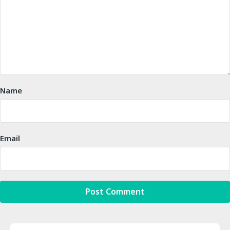
Name
Email