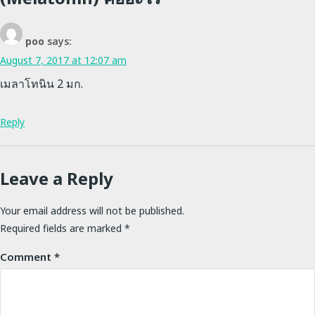
poo
says:
August 7, 2017 at 12:07 am
เมลาโทนิน 2 มก.
Reply
Leave a Reply
Your email address will not be published.
Required fields are marked
*
Comment
*