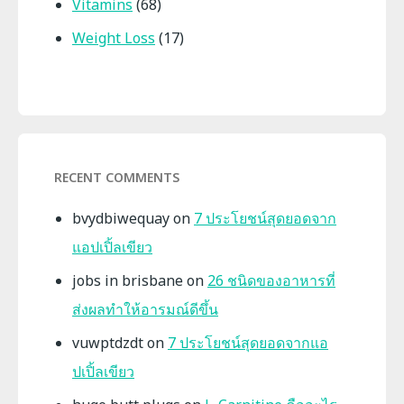
Vitamins
(68)
Weight Loss
(17)
RECENT COMMENTS
bvydbiwequay
on
7 ประโยชน์สุดยอดจาก
แอปเปิ้ลเขียว
jobs in brisbane
on
26 ชนิดของอาหารที่
ส่งผลทำให้อารมณ์ดีขึ้น
vuwptdzdt
on
7 ประโยชน์สุดยอดจากแอ
ปเปิ้ลเขียว