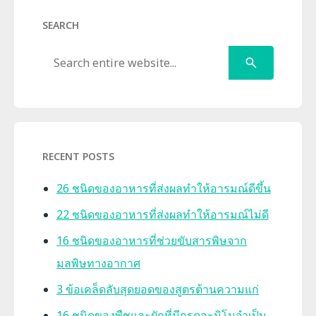
SEARCH
Search
RECENT POSTS
26 ชนิดของอาหารที่ส่งผลทำให้อารมณ์ดีขึ้น
22 ชนิดของอาหารที่ส่งผลทำให้อารมณ์ไม่ดี
16 ชนิดของอาหารที่ช่วยขับสารพิษจาก
มลพิษทางอากาศ
3 ข้อเคล็ดลับสุดยอดของสูตรต้านความแก่
16 ชนิดของพืชและผักที่มีกรดอะมิโนจำเป็น