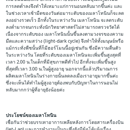
การลดต่ำลงจึงทำให้เหมาะแก่การนอนหลับมากขึ้นค่ะ และ
ในช่วงเวลาเช้ามืดของวันต่อมาระดับของเมลาโทนินก็จะลด
ลงอย่างรวดเร็ว อีกทั้งในระหว่างวัน เมลาโทนิน จะลดระดับ
ลงต่ำมากจนกระทั่งนักวิทยาศาสตร์ไม่สามารถตรวจวัดได้
เนื่องจากระดับของ เมลาโทนินนั้นขึ้นลงตามวงจรของความ
มืดและความสว่าง (light-dark cycle) จึงทำให้ทั้งมนุษย์หรือ
แม้กระทั่งพืชนั้นที่ก็มีฮอร์โมนนี้อยู่เช่นกัน ซึ่งมีความตื่นตัว
ในระหว่างวัน โดยที่ระดับของเมลาโทนินจะเพิ่มขึ้นสูงสุดที่
เวลา 2.00 น.ในเด็กที่มีสุขภาพดีทั่วไป อีกทั้งจะเพิ่มขึ้นสูง
ที่สุดที่เวลา 3.00 น.ในผู้สูงอายุ นอกจากนี้แล้วปริมาณการ
ผลิตเมลาโทนินในร่างกายนั้นลดลงเมื่อเราอายุมากขึ้นค่ะ
ซึ่งจะเห็นได้ทำไมผู้สูงอายุต้องพบกับปัญหาในการนอนไม่
หลับมากกว่าผู้ที่อายุยังน้อยค่ะ
ประโยชน์ของเมลาโทนิน
เชื่อกันว่าช่วยบรรเทาอาการเพลียหลังการโดยสารเครื่องบิน
(Jet-Lag) และการทำงานเป็นกะซึ่งยังมีข้อโต้แย้งเรื่อง