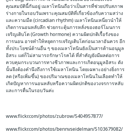
คุณสมบัตินี้กันอยู่ เมลาโทนินถือว่าเป็นสารที่ช่วยปรับสภาพ
ร่างกายในรอบวันเพราะคุณสมบัติที่เกี่ยวข้องกับความสว่าง
และความมืด (circadian rhythm) เมลาโทนินเหนี่ยวนำให้
เกิดการนอนหลับลึก ช่วยกระตุ้นการหลั่งของฮอร์โมนการ
เจริญเติบโต (Growth hormone) ความผิดปกติเรื้อรังของ
การนอน อาจทำให้หยุดการเจริญเติบโตก่อนเวลาอันควร อีก
ทั้งประโยชน์ด้านอื่น ๆ ของเมลาโทนินยังเป็นสารต้านอนุมูล
อิสระ แต่ก็ไม่สามารถรักษาโรคได้ ที่สำคัญยังมีผลต่อการ
ควบคุมกระบวนการทางชีวภาพและการเกิดอนุมูลอิสระ ดัง
นั้นจึงต้องคำนึงถึงการใช้เมลาโทนิน โดยเฉพาะอย่างยิ่งการ
ลด (หรือเพิ่มขึ้น) ของปริมาณของเมลาโทนินในเลือดทำให้
เกิดปัญหาการนอนหลับหรือความผิดปกติของวงจรการหลับ
และการตื่นในรอบวันค่ะ
www.flickr.com/photos/zubrow/5404957877/
www.flickr.com/photos/bennyseidelman/5103679082/