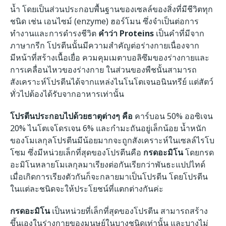
น้ำ โดยเป็นส่วนประกอบพื้นฐานของเซลล์ของสิ่งที่มีชีวิตทุก
ชนิด เช่น เอนไซม์ (enzyme) ฮอร์โมน ซึ่งจำเป็นต่อการ
ทำงานและการดำรงชีวิต
คำว่า Proteins
เป็นคำที่มีจาก
ภาษากรีก โปรตีนนั้นมีความสำคัญต่อร่างกายเนื่องจาก
มีหน้าที่สร้างเนื้อเยื่อ ควมคุมเมตาบอลิซึมของร่างกายและ
การเคลื่อนไหวของร่างกาย ในส่วนของพืชนั้นสามารถ
สังเคราะห์โปรตีนได้จากแหล่งไนโนโตเจนอนินทรีย์ แต่สัตว์
ทั่วไปต้องได้รับจากอาหารเท่านั้น
โปรตีนประกอบไปด้วยธาตุต่างๆ คือ
คาร์บอน 50% ออซิเจน
20% ไนโตเจโดรเจน 6% และกำมะถันอยู่เล็กน้อย น้ำหนัก
ของโมเลกุลโปรตีนมีน้อยมากจะถูกสังเคราะห์ในเซลล์ไรโบ
โซม ซึ่งมีหน่วยเล็กที่สุดของโปรตีนคือ
กรดอะมิโน
โดยกรด
อะมิโนหลายโมเลกุลมาเรียงต่อกันเรียกว่าพันธะแปปไทด์
เมื่อเกิดการเรียงตัวกันก็จะกลายมาเป็นโปรตีน โดยโปรตีน
ในแต่ละชนิดจะให้ประโยชน์ที่แตกต่างกันค่ะ
กรดอะมิโน
เป็นหน่วยที่เล็กที่สุดของโปรตีน สามารถสร้าง
ขึ้นเองในร่างกายของมนุษย์ในบางชนิดเท่านั้น และบางไม่