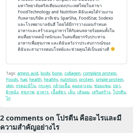
มหาวิทยาลัยคริสเตียนแห่งประเทศไทยในสาขา
FoodTechnology and Nutrition ดิฉันเคยได้ร่วมงาน
กับหลายบริษัท อาทิเช่น SparSha, FoodStar, Sodexo
และโรงพยาบาลยันฮี โดยได้มีการวางแผนกำหนด
อาหารและสร้างเมนูอาหารให้กับคนหลายร้อยคนทั้งใน
คนที่อยากลดน้ำหนักและในคนที่อยากรับประทาน
อาหารเพื่อสุขภาพ และดิฉันหวังว่าประสบการณ์ของ
ดิฉันจะสามารถตอบโจทย์และช่วยคุณได้เป็นอย่างดี
Tags:
amino acid
,
body
,
bone
,
collagen
,
complete protein
,
Foods
,
hair
,
health
,
healthy
,
nutrition
,
protein
,
simple protein
,
skin
,
กรดอะมิโน
,
กระดูก
,
กล้ามเนื้อ
,
คอลลาเจน
,
ซ่อมแซม
,
ปลา
,
ผิวหนัง
,
สุขภาพ
,
อาหาร
,
เนื้อสัตว
,
เล็บ
,
เส้นผม
,
เสริมสร้าง
,
โปรตีน
,
ไก่
2 comments on
โปรตีน คืออะไรและมี
ความสำคัญอย่างไร