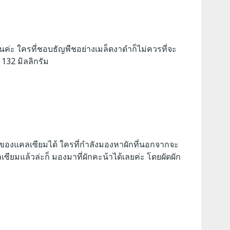
ันค่ะ ใครที่ชอบธัญพืชอย่างเมล็ดงาดำก็ไม่ควรที่จะ
 132 มิลลิกรัม
องแคลเซียมได้ ใครที่กำลังมองหาผักที่นอกจากจะ
ซียมแล้วล่ะก็ มองมาที่ผักคะน้าได้เลยค่ะ โดยผัดผัก